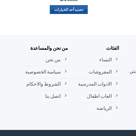
تحديد أحد الخيارات
هناك
العديد
من
الأشكال
المختلفة
الفئات
من نحن والمساعدة
لهذا
المنتج.
النساء
من نحن
يمكن
تي
المفروشات
سياسة الخصوصية
اختيار
الخيارات
الادوات المدرسية
الشروط والاحكام
على
صفحة
العاب اطفال
اتصل بنا
المنتج
الرياضة