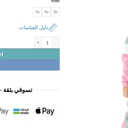
Sizes
5y
4y
3y
دليل القياسات
كمية بيجامه ديزني بناتي
إض
تسوقي بثقة —