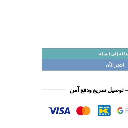
افة إلى السلة
اشترِ الآن
 توصيل سريع ودفع آمن