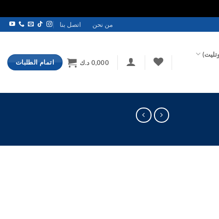
من نحن
اتصل بنا
تليت)
اتمام الطلبات
0,000
د.ك