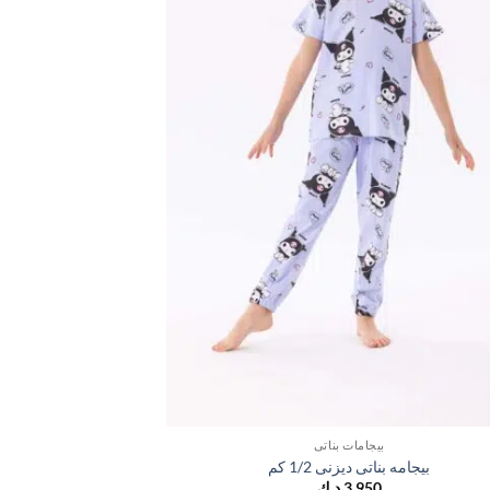
بيجامات بناتي
بيجامه بناتى ديزنى 1/2 كم
بيجامه بن
3,950
د.ك