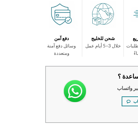
يع
شحن للخليج
دفع آمن
طلبات
خلال 3–5 أيام عمل
وسائل دفع آمنة
ومتعددة
اعدة ؟
بر واتساب
اب