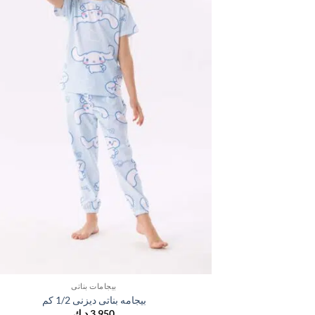
بيجامات بناتي
بيجامه بناتى ديزنى 1/2 كم
3,950
د.ك