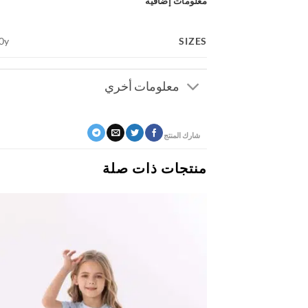
معلومات إضافية
SIZES
10y
معلومات أخري
شارك المنتج
منتجات ذات صلة