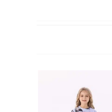
اضف
الي
المفضلة