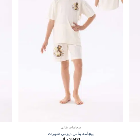
بيجامات بناتي
بيجامه بناتى ديزنى شورت
3,600
د.ك