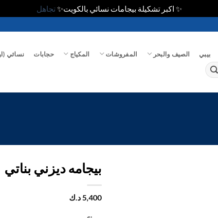
✨ اكبر تشكيلة بيجامات نسائي بالكويت✨
تجاهل
بيبي
الصيف والبحر
المفروشات
المكياج
حجابات
نسائي (او
بيجامه ديزني بناتي
اضف
5,400
د.ك
الي
المفضلة