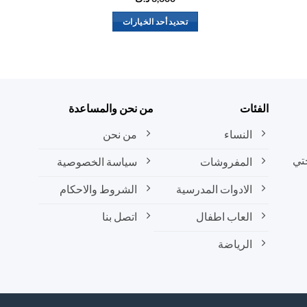
تحديد أحد الخيارات
هناك
العديد
من
الأشكال
المختلفة
الفئات
من نحن والمساعدة
لهذا
المنتج.
النساء
من نحن
يمكن
تي
المفروشات
سياسة الخصوصية
اختيار
الخيارات
الادوات المدرسية
الشروط والاحكام
على
صفحة
العاب اطفال
اتصل بنا
المنتج
الرياضة