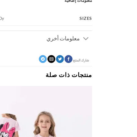
معلومات إضافية
SIZES
10y
معلومات أخري
شارك المنتج
منتجات ذات صلة