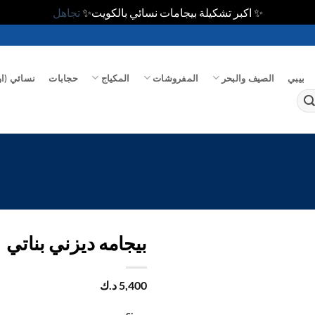
✨ اكبر تشكيلة بيجامات نسائي بالكويت✨
تجاهل
بيبي
الصيف والبحر
المفروشات
المكياج
حجابات
نسائي (او
بيجامه ديزني بناتي
اضف
5,400
د.ك
الي
المفضلة