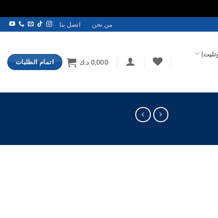
من نحن
اتصل بنا
تليت)
اتمام الطلبات
0,000
د.ك