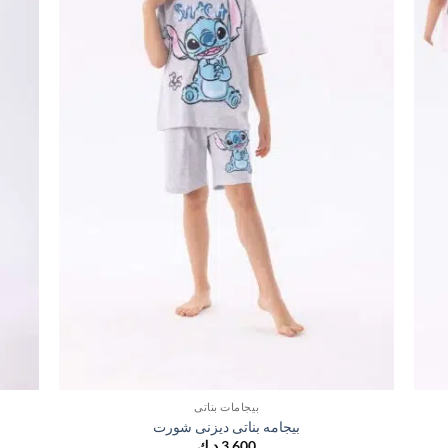
بيجامات بناتي
بيجامه بناتى ديزنى شورت
3,600
د.ك