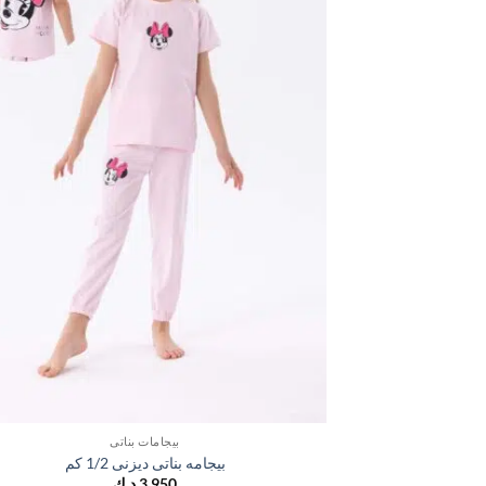
بيجامات بناتي
بيجامه بناتى ديزنى 1/2 كم
3,950
د.ك