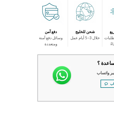
يع
شحن للخليج
دفع آمن
طلبات
خلال 3–5 أيام عمل
وسائل دفع آمنة
ومتعددة
اعدة ؟
بر واتساب
اب