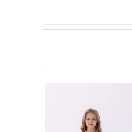
اضف
الي
المفضلة