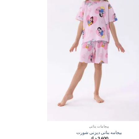
بيجامات بناتي
بيجامه بناتى ديزنى شورت
بيجامه بن
3,600
د.ك