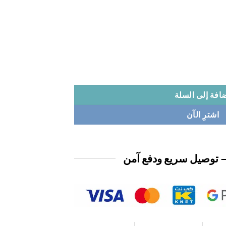
افة إلى السلة
اشترِ الآن
 توصيل سريع ودفع آمن