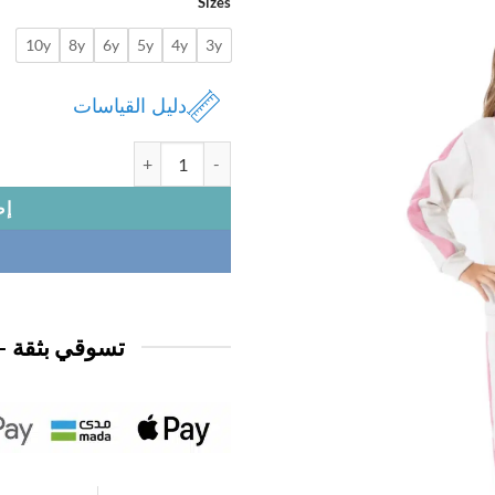
Sizes
10y
8y
6y
5y
4y
3y
دليل القياسات
كمية بيجامه ديزني بناتي
إض
تسوقي بثقة —