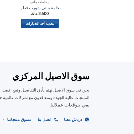
بيجامات بناتي
بجامة بناتي شورت قطن
3,500
د.ك
تحديد أحد الخيارات
هناك
العديد
من
الأشكال
المختلفة
لهذا
المنتج.
سوق الاصيل المركزي
يمكن
اختيار
نحن في سوق الاصيل نهتم بأدق التفاصيل ونبيع افضل
الخيارات
ح
المنتجات عالية الجودة ومتعاقدون مع شركات عالمية
على
نفي بتوقعات عملائنا.
صفحة
المنتج
دردش معنا
اتصل بنا
تسوق منتجاتنا