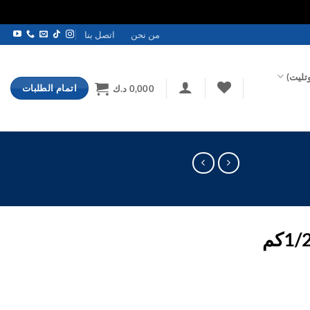
من نحن
اتصل بنا
تليت)
اتمام الطلبات
0,000
د.ك