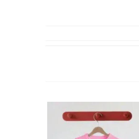
اضف
الي
المفضلة