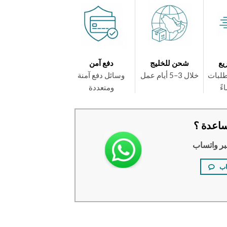
يع
شحن للخليج
دفع آمن
طلبات
خلال 3–5 أيام عمل
وسائل دفع آمنة
ومتعددة
اعدة ؟
بر واتساب
اب