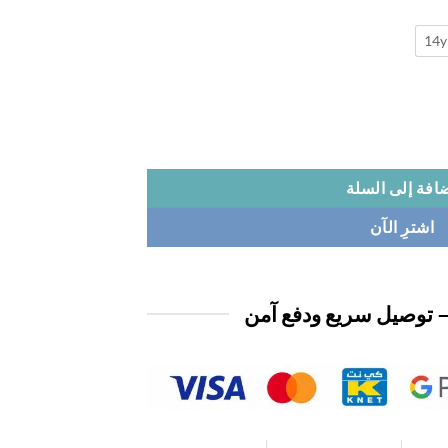
14y
افة إلى السلة
اشترِ الآن
 توصيل سريع ودفع آمن