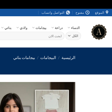
خطي
الموقع
مفتوح
التواصل واتساب
لمحتوى
النساء
دراعة
بيجامات
ولادي
بناتي
البحث
عن:
الرئيسية
/
البيجامات
/
بيجامات بناتي