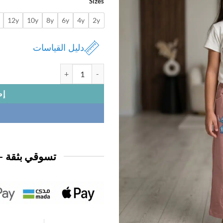
Sizes
12y
10y
8y
6y
4y
2y
دليل القياسات
كمية بيجامه ديزني بناتي 1/2كم
إض
تسوقي بثقة —