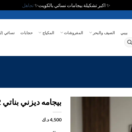
✨ اكبر تشكيلة بيجامات نسائي بالكويت✨
تجاهل
بيبي
الصيف والبحر
المفروشات
المكياج
حجابات
نسائي (او
بيجامه ديزني بناتي 1/2كم
اضف
4,500
د.ك
الي
المفضلة