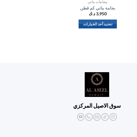
بيجامات بناتي
ب
بجامة بناتي كم قطن
بيجام
3,950
د.ك
تحديد أحد الخيارات
تحد
هناك
العديد
من
الأشكال
المختلفة
لهذا
المنتج.
يمكن
اختيار
الخيارات
على
سوق الاصيل المركزي
صفحة
المنتج