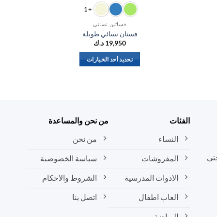
+1
فساتين نسائي
فستان نسائي طويلة
19,950
د.ك
تحديد أحد الخيارات
هناك
العديد
من
الأشكال
المختلفة
الفئات
من نحن والمساعدة
لهذا
المنتج.
النساء
من نحن
يمكن
تي
المفروشات
سياسة الخصوصية
اختيار
الخيارات
الادوات المدرسية
الشروط والاحكام
على
صفحة
العاب اطفال
اتصل بنا
المنتج
الرياضة