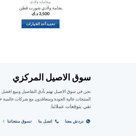
بيجامات ولادي
بجامة ولادي شورت قطن
3,500
د.ك
تحديد أحد الخيارات
هناك
العديد
من
الأشكال
المختلفة
لهذا
المنتج.
سوق الاصيل المركزي
يمكن
اختيار
نحن في سوق الاصيل نهتم بأدق التفاصيل ونبيع افضل
الخيارات
ح
المنتجات عالية الجودة ومتعاقدون مع شركات عالمية
على
نفي بتوقعات عملائنا.
صفحة
المنتج
دردش معنا
اتصل بنا
تسوق منتجاتنا