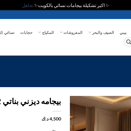
✨ اكبر تشكيلة بيجامات نسائي بالكويت✨
تجاهل
بيبي
الصيف والبحر
المفروشات
المكياج
حجابات
نسائي (او
بيجامه ديزني بناتي 1/2كم
اضف
4,500
د.ك
الي
المفضلة