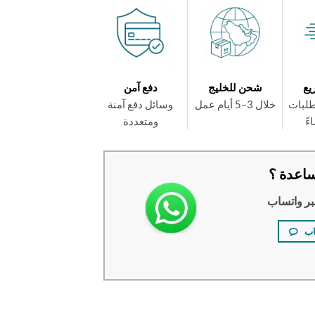
يع
شحن للخليج
دفع آمن
طلبات
خلال 3–5 أيام عمل
وسائل دفع آمنة
ومتعددة
اعدة ؟
بر واتساب
اب