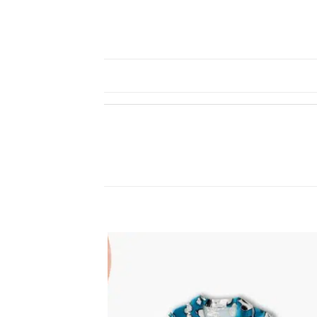
اضف
الي
المفضلة