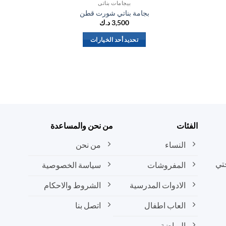
بيجامات بناتي
بجامة بناتي شورت قطن
3,500
د.ك
تحديد أحد الخيارات
هناك
العديد
من
الأشكال
المختلفة
لهذا
المنتج.
الفئات
من نحن والمساعدة
يمكن
النساء
من نحن
اختيار
الخيارات
تي
المفروشات
سياسة الخصوصية
على
صفحة
الادوات المدرسية
الشروط والاحكام
المنتج
العاب اطفال
اتصل بنا
الرياضة