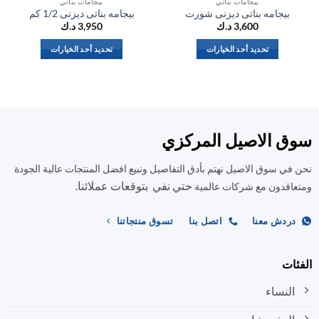
بيجامات بناتي
بيجامات بناتي
بيجامه بناتى ديزنى شورت
بيجامه بناتى ديزنى 1/2 كم
ب
3,600
د.ك
3,950
د.ك
تحديد أحد الخيارات
تحديد أحد الخيارات
هناك
هناك
العديد
العديد
من
من
الأشكال
الأشكال
المختلفة
المختلفة
ق الاصيل المركزي
لهذا
لهذا
المنتج.
المنتج.
في سوق الاصيل نهتم بأدق التفاصيل ونبيع افضل المنتجات عالية الجودة
يمكن
يمكن
حتي نفي بتوقعات عملائنا.
اختيار
اختيار
اقدون مع شركات عالمية
الخيارات
الخيارات
على
على
ردش معنا
اتصل بنا
تسوق منتجاتنا
صفحة
صفحة
المنتج
المنتج
ات
النساء