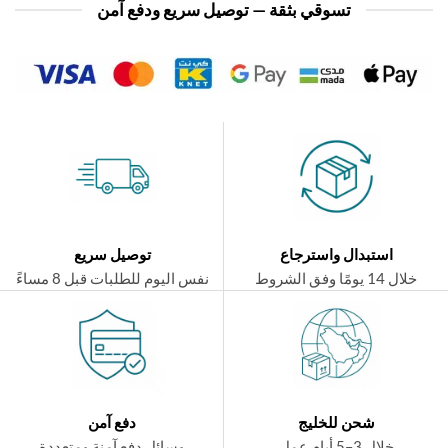
تسوقي بثقة — توصيل سريع ودفع آمن
استبدال واسترجاع
توصيل سريع
ال 14 يومًا وفق الشروط
نفس اليوم للطلبات قبل 8 مساءً
شحن للخليج
دفع آمن
خلال 3–5 أيام عمل
وسائل دفع آمنة ومتعددة