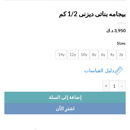
امه بناتى ديزنى 1/2 كم
3,
د.ك
Si
14y
12y
10y
8y
6y
4y
دليل القياسات
بيجامه بناتى ديزنى 1/2 كم
إضافة إلى السلة
اشترِ الآن