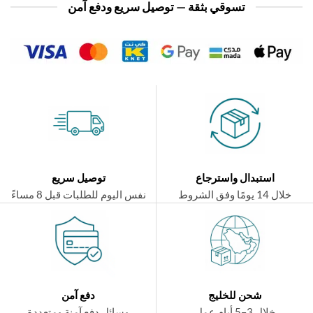
تسوقي بثقة — توصيل سريع ودفع آمن
استبدال واسترجاع
توصيل سريع
ال 14 يومًا وفق الشروط
نفس اليوم للطلبات قبل 8 مساءً
شحن للخليج
دفع آمن
خلال 3–5 أيام عمل
وسائل دفع آمنة ومتعددة