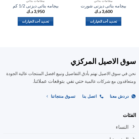
بيجامات بناتي
بيجامات بناتي
بيجامه بناتى ديزنى شورت
بيجامه بناتى ديزنى 1/2 كم
ب
3,600
د.ك
3,950
د.ك
تحديد أحد الخيارات
تحديد أحد الخيارات
هناك
هناك
العديد
العديد
من
من
الأشكال
الأشكال
المختلفة
المختلفة
ق الاصيل المركزي
لهذا
لهذا
المنتج.
المنتج.
في سوق الاصيل نهتم بأدق التفاصيل ونبيع افضل المنتجات عالية الجودة
يمكن
يمكن
حتي نفي بتوقعات عملائنا.
اختيار
اختيار
اقدون مع شركات عالمية
الخيارات
الخيارات
على
على
ردش معنا
اتصل بنا
تسوق منتجاتنا
صفحة
صفحة
المنتج
المنتج
ات
النساء