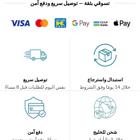
تسوقي بثقة — توصيل سريع ودفع آمن
استبدال واسترجاع
توصيل سريع
ال 14 يومًا وفق الشروط
نفس اليوم للطلبات قبل 8 مساءً
شحن للخليج
دفع آمن
خلال 3–5 أيام عمل
وسائل دفع آمنة ومتعددة