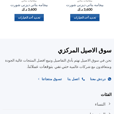
بيجامات بناتي
بيجامات بناتي
بيجامه بناتى ديزنى شورت
بيجامه بناتى ديزنى شورت
ب
3,600
د.ك
3,600
د.ك
تحديد أحد الخيارات
تحديد أحد الخيارات
هناك
هناك
العديد
العديد
من
من
الأشكال
الأشكال
المختلفة
المختلفة
ق الاصيل المركزي
لهذا
لهذا
المنتج.
المنتج.
في سوق الاصيل نهتم بأدق التفاصيل ونبيع افضل المنتجات عالية الجودة
يمكن
يمكن
حتي نفي بتوقعات عملائنا.
اختيار
اختيار
اقدون مع شركات عالمية
الخيارات
الخيارات
على
على
ردش معنا
اتصل بنا
تسوق منتجاتنا
صفحة
صفحة
المنتج
المنتج
ات
النساء