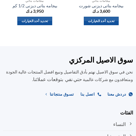
بيجامات بناتي
بيجامات بناتي
بيجامه بناتى ديزنى شورت
بيجامه بناتى ديزنى 1/2 كم
ب
3,600
د.ك
3,950
د.ك
تحديد أحد الخيارات
تحديد أحد الخيارات
هناك
هناك
العديد
العديد
من
من
الأشكال
الأشكال
المختلفة
المختلفة
ق الاصيل المركزي
لهذا
لهذا
المنتج.
المنتج.
في سوق الاصيل نهتم بأدق التفاصيل ونبيع افضل المنتجات عالية الجودة
يمكن
يمكن
حتي نفي بتوقعات عملائنا.
اختيار
اختيار
اقدون مع شركات عالمية
الخيارات
الخيارات
على
على
ردش معنا
اتصل بنا
تسوق منتجاتنا
صفحة
صفحة
المنتج
المنتج
ات
النساء