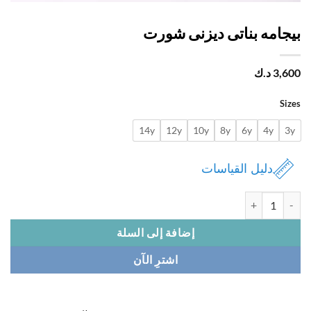
جامه بناتى ديزنى شورت
3,
د.ك
Si
14y
12y
10y
8y
6y
4y
دليل القياسات
 بيجامه بناتى ديزنى شورت
إضافة إلى السلة
اشترِ الآن