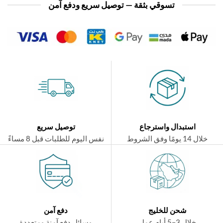
تسوقي بثقة — توصيل سريع ودفع آمن
استبدال واسترجاع
توصيل سريع
ال 14 يومًا وفق الشروط
نفس اليوم للطلبات قبل 8 مساءً
شحن للخليج
دفع آمن
خلال 3–5 أيام عمل
وسائل دفع آمنة ومتعددة