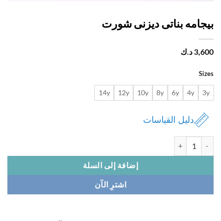
جامه بناتى ديزنى شورت
3,
د.ك
Si
14y
12y
10y
8y
6y
4y
دليل القياسات
 بيجامه بناتى ديزنى شورت
إضافة إلى السلة
اشترِ الآن