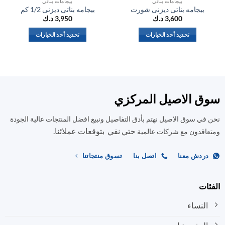
بيجامات بناتي
بيجامات بناتي
بيجامه بناتى ديزنى شورت
بيجامه بناتى ديزنى 1/2 كم
ب
3,600
د.ك
3,950
د.ك
تحديد أحد الخيارات
تحديد أحد الخيارات
هناك
هناك
العديد
العديد
من
من
الأشكال
الأشكال
المختلفة
المختلفة
ق الاصيل المركزي
لهذا
لهذا
المنتج.
المنتج.
في سوق الاصيل نهتم بأدق التفاصيل ونبيع افضل المنتجات عالية الجودة
يمكن
يمكن
حتي نفي بتوقعات عملائنا.
اختيار
اختيار
اقدون مع شركات عالمية
الخيارات
الخيارات
على
على
ردش معنا
اتصل بنا
تسوق منتجاتنا
صفحة
صفحة
المنتج
المنتج
ات
النساء