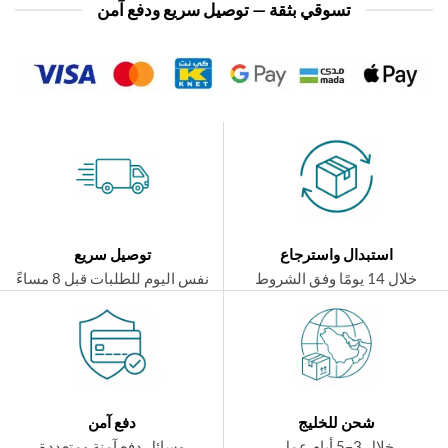
تسوقي بثقة — توصيل سريع ودفع آمن
استبدال واسترجاع
توصيل سريع
ال 14 يومًا وفق الشروط
نفس اليوم للطلبات قبل 8 مساءً
شحن للخليج
دفع آمن
خلال 3–5 أيام عمل
وسائل دفع آمنة ومتعددة