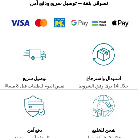
تسوقي بثقة — توصيل سريع ودفع آمن
استبدال واسترجاع
توصيل سريع
ال 14 يومًا وفق الشروط
نفس اليوم للطلبات قبل 8 مساءً
شحن للخليج
دفع آمن
خلال 3–5 أيام عمل
وسائل دفع آمنة ومتعددة