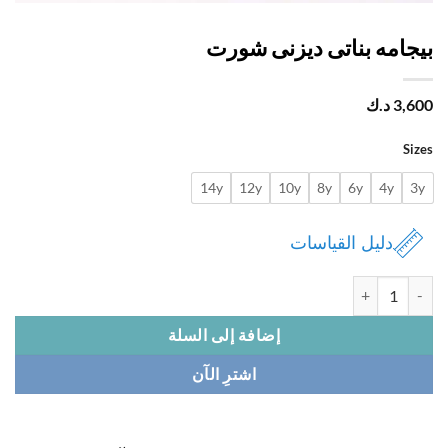
جامه بناتى ديزنى شورت
3,
د.ك
Si
14y
12y
10y
8y
6y
4y
دليل القياسات
 بيجامه بناتى ديزنى شورت
إضافة إلى السلة
اشترِ الآن