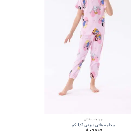
بيجامات بناتي
بيجامه بناتى ديزنى 1/2 كم
بيجامه
3,950
د.ك