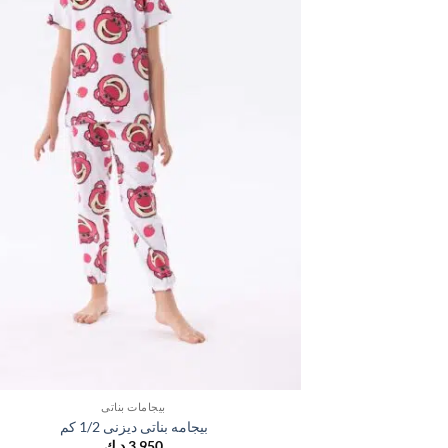
بيجامات بناتي
بيجامه بناتى ديزنى 1/2 كم
3,950
د.ك