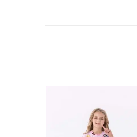
اضف
الي
المفضلة