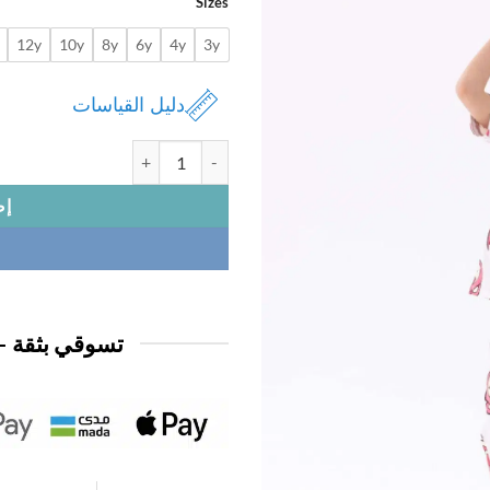
Sizes
12y
10y
8y
6y
4y
3y
دليل القياسات
كمية بيجامه بناتى ديزنى زرار 1/2 طويل
إض
تسوقي بثقة —