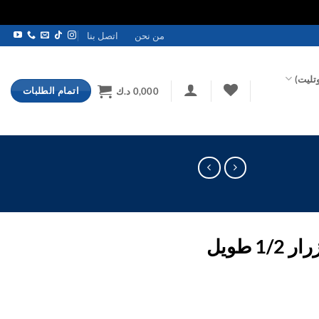
من نحن
اتصل بنا
تليت)
اتمام الطلبات
0,000
د.ك
 طويل