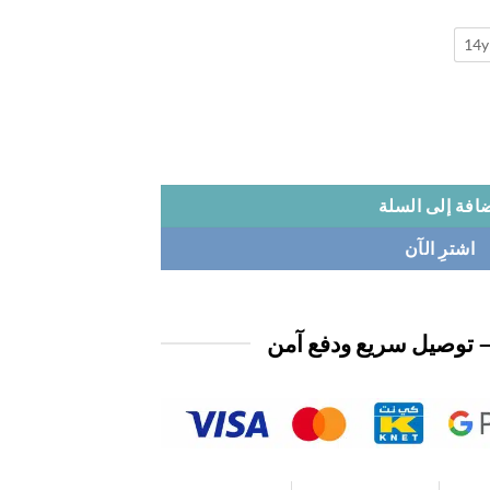
14y
افة إلى السلة
اشترِ الآن
 توصيل سريع ودفع آمن