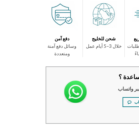
يع
شحن للخليج
دفع آمن
طلبات
خلال 3–5 أيام عمل
وسائل دفع آمنة
ومتعددة
اعدة ؟
بر واتساب
اب