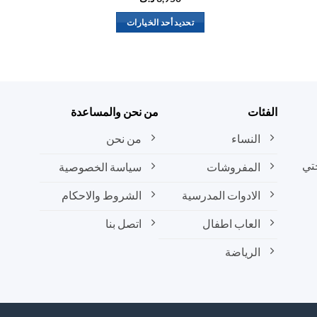
تحديد أحد الخيارات
هناك
العديد
من
الأشكال
المختلفة
الفئات
من نحن والمساعدة
لهذا
المنتج.
النساء
من نحن
يمكن
تي
المفروشات
سياسة الخصوصية
اختيار
الخيارات
الادوات المدرسية
الشروط والاحكام
على
صفحة
العاب اطفال
اتصل بنا
المنتج
الرياضة