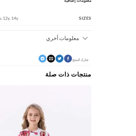
معلومات إضافية
SIZES
y, 12y, 14y
معلومات أخري
شارك المنتج
منتجات ذات صلة