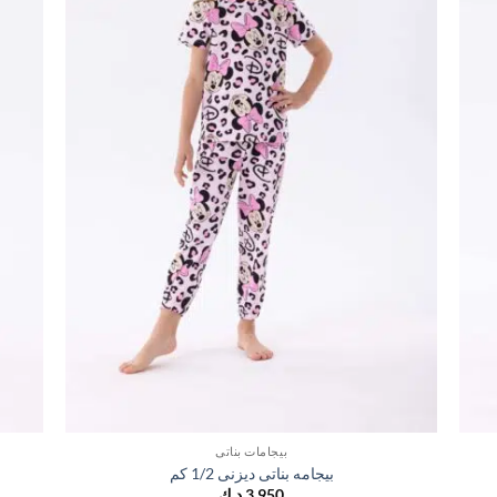
بيجامات بناتي
بيجامه بناتى ديزنى 1/2 كم
3,950
د.ك