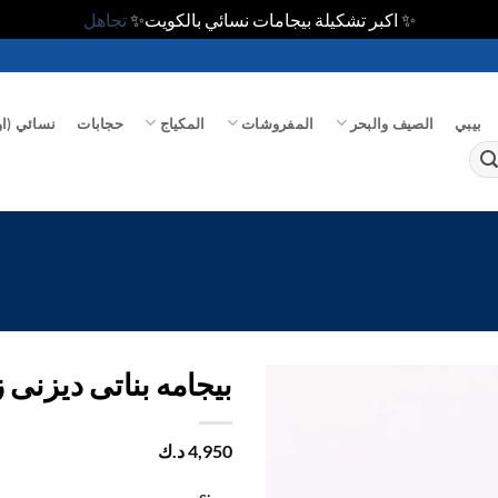
✨ اكبر تشكيلة بيجامات نسائي بالكويت✨
تجاهل
بيبي
الصيف والبحر
المفروشات
المكياج
حجابات
نسائي (او
بيجامه بناتى ديزنى زرار 1/2
اضف
4,950
د.ك
الي
المفضلة