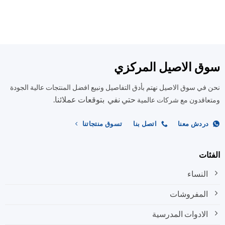
العديد
العديد
من
من
الأشكال
الأشكال
المختلفة
المختلفة
لهذا
لهذا
المنتج.
المنتج.
ق الاصيل المركزي
يمكن
يمكن
اختيار
اختيار
في سوق الاصيل نهتم بأدق التفاصيل ونبيع افضل المنتجات عالية الجودة
الخيارات
الخيارات
على
على
حتي نفي بتوقعات عملائنا.
اقدون مع شركات عالمية
صفحة
صفحة
المنتج
المنتج
ردش معنا
اتصل بنا
تسوق منتجاتنا
ات
النساء
المفروشات
الادوات المدرسية