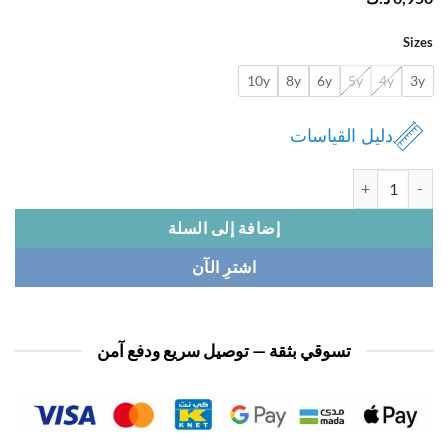
Si
10y
8y
6y
5y
4y
دليل القياسات
 بيجامة ولادي
إضافة إلى السلة
اشترِ الآن
تسوقي بثقة — توصيل سريع ودفع آمن