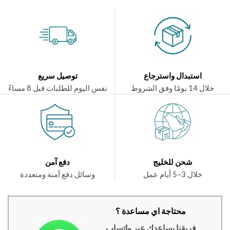
استبدال واسترجاع
توصيل سريع
ال 14 يومًا وفق الشروط
نفس اليوم للطلبات قبل 8 مساءً
شحن للخليج
دفع آمن
خلال 3–5 أيام عمل
وسائل دفع آمنة ومتعددة
محتاجة اي مساعدة ؟
فريقنا يساعدك عبر واتساب