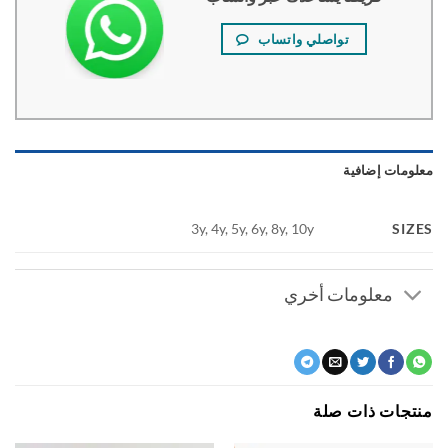
تواصلي واتساب
ومات إضافية
SI
3y, 4y, 5y, 6y, 8y, 10y
معلومات أخري
جات ذات صلة