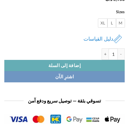
Si
XL
L
دليل القياسات
بيجامة نسائي 1/2 كم
إضافة إلى السلة
اشترِ الآن
تسوقي بثقة — توصيل سريع ودفع آمن