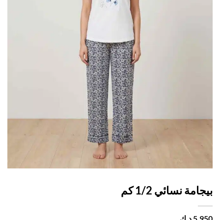
امة نسائي 1/2 كم
5,
د.ك