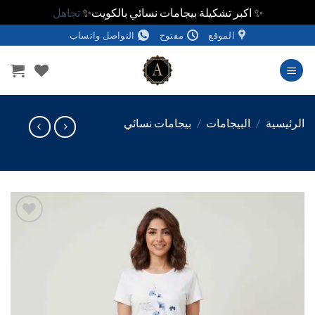
✨ اكبر تشكيلة بيجامات نسائي بالكويت✨
تجاهل
الموقع
مفتوح
التواصل واتساب
وى
ئيسية
/
البيجامات
/
بيجامات نسائي
اضف
الي
المفضلة