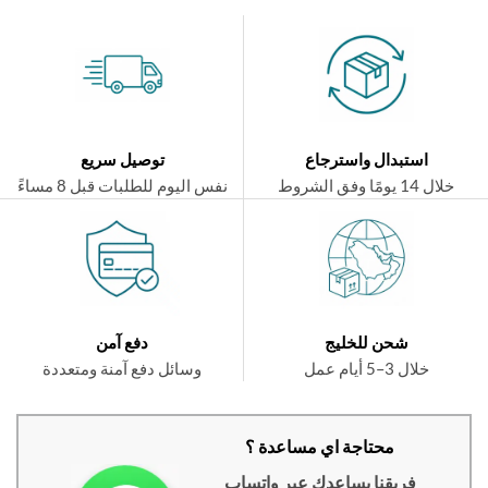
استبدال واسترجاع
توصيل سريع
ال 14 يومًا وفق الشروط
نفس اليوم للطلبات قبل 8 مساءً
شحن للخليج
دفع آمن
خلال 3–5 أيام عمل
وسائل دفع آمنة ومتعددة
محتاجة اي مساعدة ؟
فريقنا يساعدك عبر واتساب