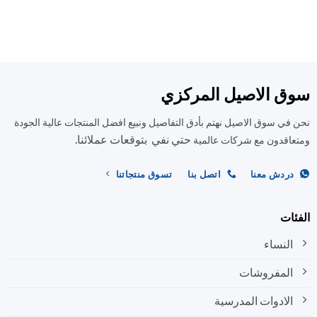
العديد
العديد
من
من
الأشكال
الأشكال
المختلفة
المختلفة
لهذا
لهذا
المنتج.
المنتج.
ق الاصيل المركزي
يمكن
يمكن
اختيار
اختيار
في سوق الاصيل نهتم بأدق التفاصيل ونبيع افضل المنتجات عالية الجودة
الخيارات
الخيارات
على
على
حتي نفي بتوقعات عملائنا.
اقدون مع شركات عالمية
صفحة
صفحة
المنتج
المنتج
ردش معنا
اتصل بنا
تسوق منتجاتنا
ات
النساء
المفروشات
الادوات المدرسية