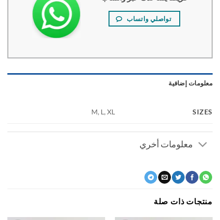
تواصلي واتساب
ومات إضافية
SI
M, L, XL
معلومات أخري
جات ذات صلة