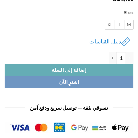
Si
XL
L
دليل القياسات
بيجامة نسائي 1/2 كم
إضافة إلى السلة
اشترِ الآن
تسوقي بثقة — توصيل سريع ودفع آمن