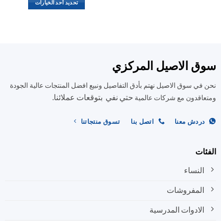
العديد
تحديد أحد الخيارات
من
هناك
الأشكال
العديد
المختلفة
من
لهذا
الأشكال
المنتج.
المختلفة
ق الاصيل المركزي
يمكن
لهذا
اختيار
المنتج.
في سوق الاصيل نهتم بأدق التفاصيل ونبيع افضل المنتجات عالية الجودة
الخيارات
يمكن
على
حتي نفي بتوقعات عملائنا.
اختيار
اقدون مع شركات عالمية
صفحة
الخيارات
المنتج
على
ردش معنا
اتصل بنا
تسوق منتجاتنا
صفحة
المنتج
ات
النساء
المفروشات
الادوات المدرسية