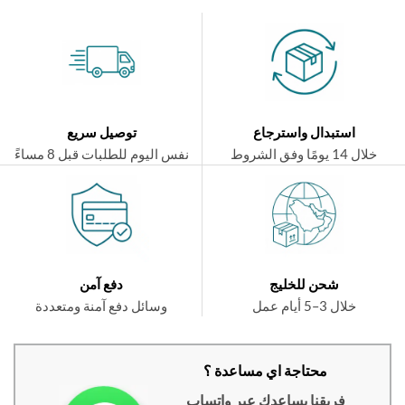
استبدال واسترجاع
توصيل سريع
ال 14 يومًا وفق الشروط
نفس اليوم للطلبات قبل 8 مساءً
شحن للخليج
دفع آمن
خلال 3–5 أيام عمل
وسائل دفع آمنة ومتعددة
محتاجة اي مساعدة ؟
فريقنا يساعدك عبر واتساب