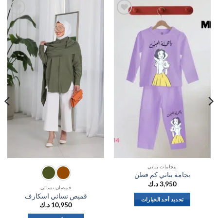
اضف
اضف
الي
الي
المفضلة
المفضلة
بيجامات بناتي
بجامة بناتي كم قطن
3,950
د.ك
قمصان نسائي
قميص نسائي اسكارف
تحديد أحد الخيارات
10,950
د.ك
هناك