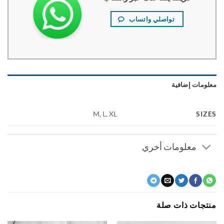
تواصلي واتساب
ومات إضافية
SI
M, L, XL
معلومات أخري
جات ذات صلة