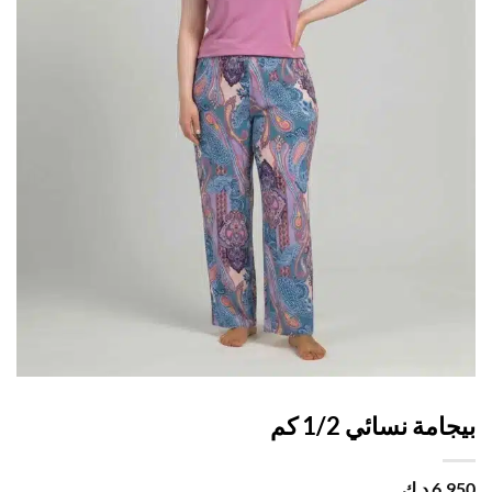
امة نسائي 1/2 كم
6,
د.ك