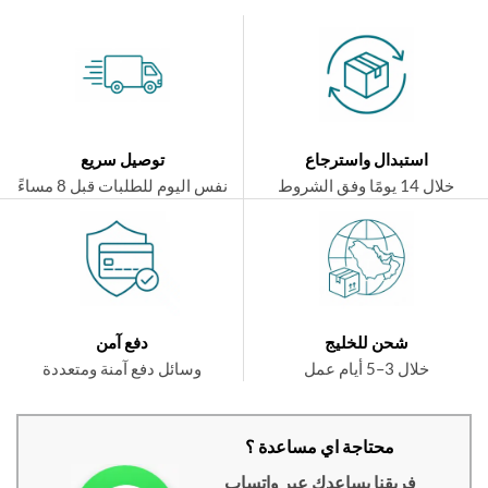
استبدال واسترجاع
توصيل سريع
ال 14 يومًا وفق الشروط
نفس اليوم للطلبات قبل 8 مساءً
شحن للخليج
دفع آمن
خلال 3–5 أيام عمل
وسائل دفع آمنة ومتعددة
محتاجة اي مساعدة ؟
فريقنا يساعدك عبر واتساب