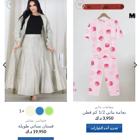
اضف
اضف
الي
الي
المفضلة
المفضلة
بيجامات بناتي
+1
بجامة بناتي 1/2 كم قطن
3,950
د.ك
فساتين نسائي
فستان نسائي طويلة
تحديد أحد الخيارات
19,950
د.ك
هناك