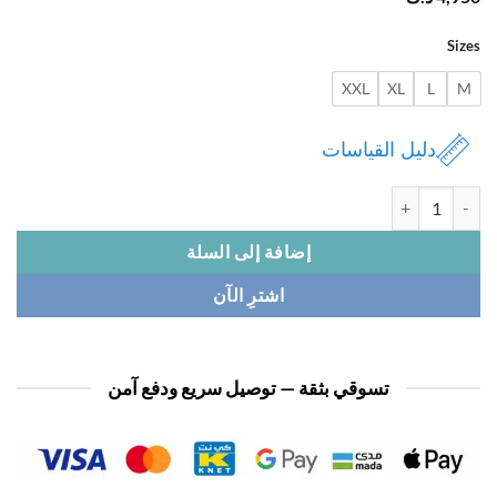
Si
XXL
XL
L
دليل القياسات
 بيجامة نسائي لابوبو
إضافة إلى السلة
اشترِ الآن
تسوقي بثقة — توصيل سريع ودفع آمن