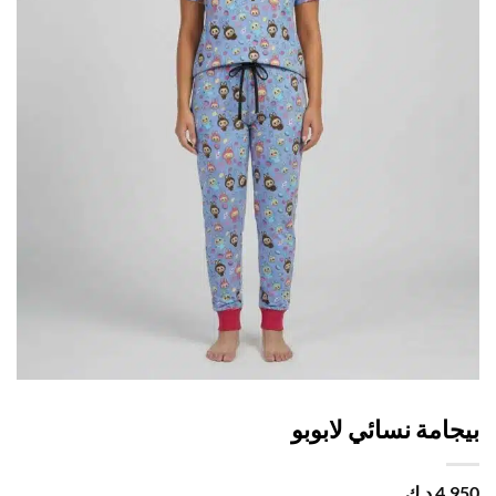
امة نسائي لابوبو
4,
د.ك