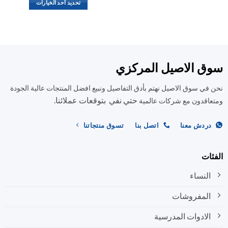
العديد
تحديد أحد الخيارات
من
هناك
الأشكال
العديد
المختلفة
من
لهذا
الأشكال
المنتج.
المختلفة
ق الاصيل المركزي
يمكن
لهذا
اختيار
المنتج.
في سوق الاصيل نهتم بأدق التفاصيل ونبيع افضل المنتجات عالية الجودة
الخيارات
يمكن
على
حتي نفي بتوقعات عملائنا.
اختيار
اقدون مع شركات عالمية
صفحة
الخيارات
المنتج
على
ردش معنا
اتصل بنا
تسوق منتجاتنا
صفحة
المنتج
ات
النساء
المفروشات
الادوات المدرسية