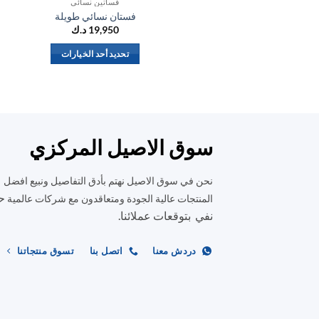
فساتين نسائي
فستان نسائي طويلة
19,950
د.ك
تحديد أحد الخيارات
هناك
العديد
من
الأشكال
المختلفة
سوق الاصيل المركزي
لهذا
المنتج.
نحن في سوق الاصيل نهتم بأدق التفاصيل ونبيع افضل
يمكن
ح
المنتجات عالية الجودة ومتعاقدون مع شركات عالمية
اختيار
نفي بتوقعات عملائنا.
الخيارات
على
دردش معنا
اتصل بنا
تسوق منتجاتنا
صفحة
المنتج