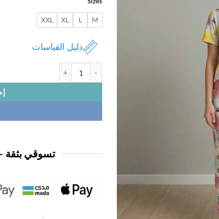
Sizes
XXL
XL
L
M
دليل القياسات
كمية بيجامة نسائي لابوبو
إض
تسوقي بثقة —