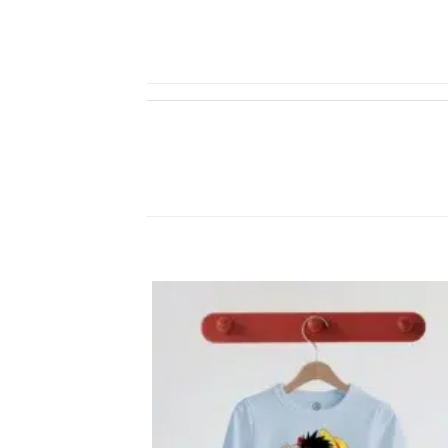
اضف
الي
المفضلة