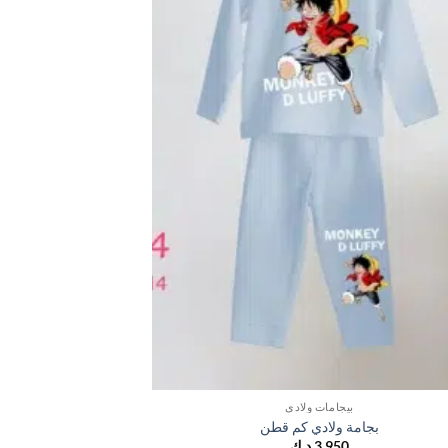
بيجامات ولادي
بجامة ولادي كم قطن
3,950
د.ك