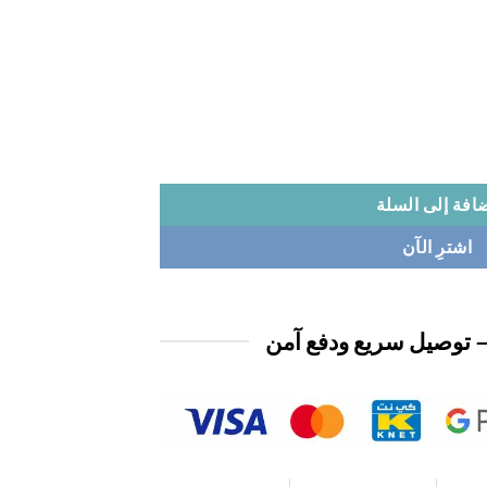
افة إلى السلة
اشترِ الآن
 توصيل سريع ودفع آمن