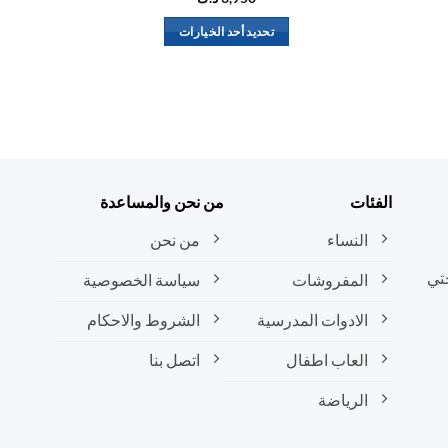
تحديد أحد الخيارات
هناك
العديد
من
الأشكال
المختلفة
لهذا
المنتج.
الفئات
من نحن والمساعدة
يمكن
النساء
من نحن
اختيار
الخيارات
تي
المفروشات
سياسة الخصوصية
على
صفحة
الادوات المدرسية
الشروط والاحكام
المنتج
العاب اطفال
اتصل بنا
الرياضة