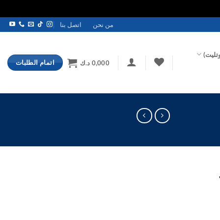
من نحن
اتصل بنا
تليت)
اتمام الطلبات
0,000
د.ك