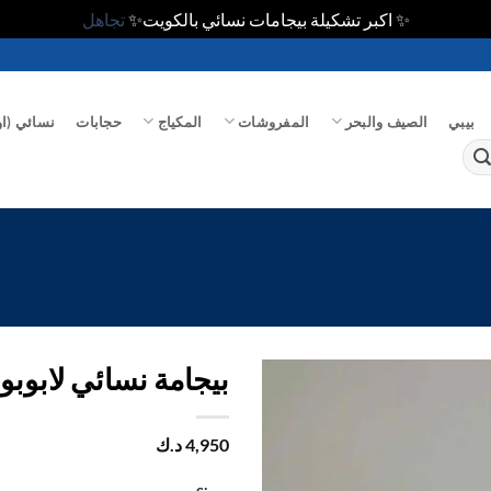
✨ اكبر تشكيلة بيجامات نسائي بالكويت✨
تجاهل
بيبي
الصيف والبحر
المفروشات
المكياج
حجابات
نسائي (او
بيجامة نسائي لابوبو
اضف
4,950
د.ك
الي
المفضلة