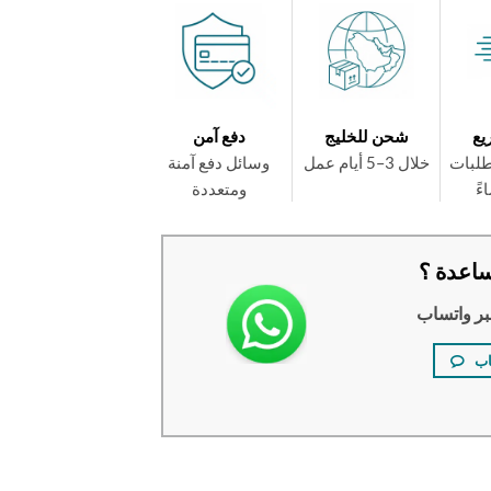
يع
شحن للخليج
دفع آمن
طلبات
خلال 3–5 أيام عمل
وسائل دفع آمنة
ومتعددة
اعدة ؟
بر واتساب
اب