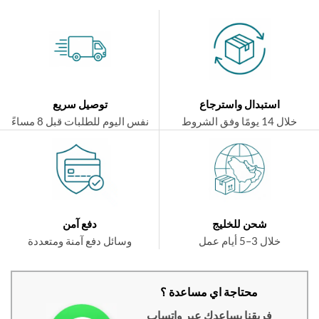
استبدال واسترجاع
توصيل سريع
ال 14 يومًا وفق الشروط
نفس اليوم للطلبات قبل 8 مساءً
شحن للخليج
دفع آمن
خلال 3–5 أيام عمل
وسائل دفع آمنة ومتعددة
محتاجة اي مساعدة ؟
فريقنا يساعدك عبر واتساب