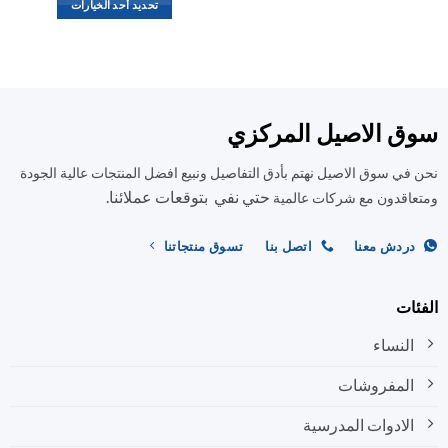
العديد
تحديد أحد الخيارات
من
هناك
الأشكال
العديد
المختلفة
من
لهذا
الأشكال
المنتج.
المختلفة
ق الاصيل المركزي
يمكن
لهذا
اختيار
المنتج.
في سوق الاصيل نهتم بأدق التفاصيل ونبيع افضل المنتجات عالية الجودة
الخيارات
يمكن
على
حتي نفي بتوقعات عملائنا.
اختيار
اقدون مع شركات عالمية
صفحة
الخيارات
المنتج
على
ردش معنا
اتصل بنا
تسوق منتجاتنا
صفحة
المنتج
ات
النساء
المفروشات
الادوات المدرسية