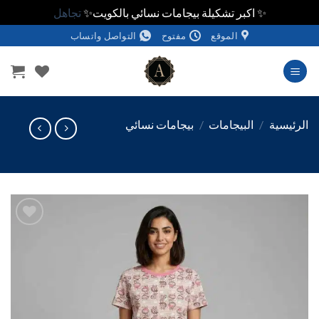
✨ اكبر تشكيلة بيجامات نسائي بالكويت✨
تجاهل
الموقع
مفتوح
التواصل واتساب
وى
ئيسية
/
البيجامات
/
بيجامات نسائي
اضف
الي
المفضلة