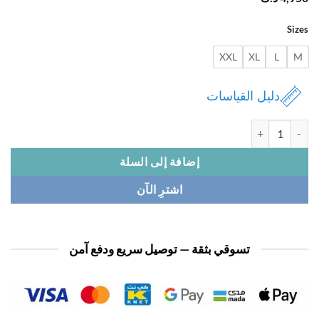
Si
XXL
XL
L
دليل القياسات
 بيجامة نسائي لابوبو
إضافة إلى السلة
اشترِ الآن
تسوقي بثقة — توصيل سريع ودفع آمن