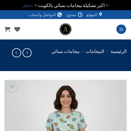
✨ اكبر تشكيلة بيجامات نسائي بالكويت✨
تجاهل
الموقع
مفتوح
التواصل واتساب
وى
ئيسية
/
البيجامات
/
بيجامات نسائي
اضف
الي
المفضلة