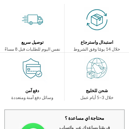
استبدال واسترجاع
توصيل سريع
ال 14 يومًا وفق الشروط
نفس اليوم للطلبات قبل 8 مساءً
شحن للخليج
دفع آمن
خلال 3–5 أيام عمل
وسائل دفع آمنة ومتعددة
محتاجة اي مساعدة ؟
فريقنا يساعدك عبر واتساب