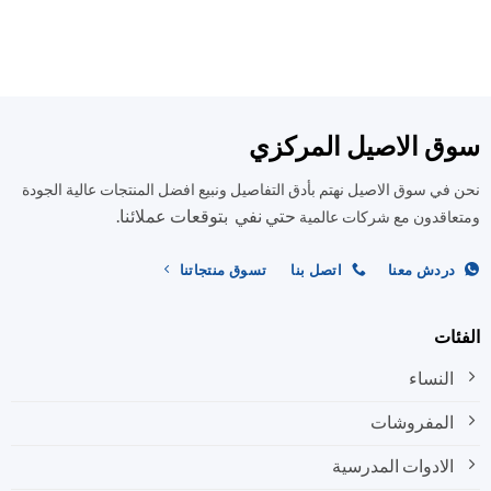
العديد
العديد
من
من
الأشكال
الأشكال
المختلفة
المختلفة
لهذا
لهذا
المنتج.
المنتج.
ق الاصيل المركزي
يمكن
يمكن
اختيار
اختيار
في سوق الاصيل نهتم بأدق التفاصيل ونبيع افضل المنتجات عالية الجودة
الخيارات
الخيارات
على
على
حتي نفي بتوقعات عملائنا.
اقدون مع شركات عالمية
صفحة
صفحة
المنتج
المنتج
ردش معنا
اتصل بنا
تسوق منتجاتنا
ات
النساء
المفروشات
الادوات المدرسية