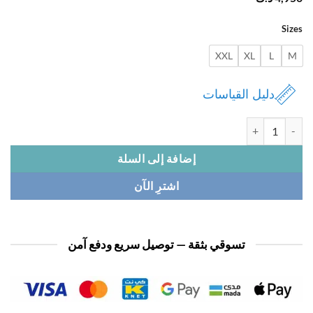
Si
XXL
XL
L
دليل القياسات
 بيجامة نسائي لابوبو
إضافة إلى السلة
اشترِ الآن
تسوقي بثقة — توصيل سريع ودفع آمن