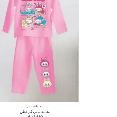
بيجامات بناتي
بجامة بناتي كم قطن
3,950
د.ك