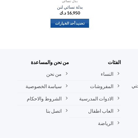
بدل نسائي
بدلة نسائي لنن
16,950
د.ك
تحديد أحد الخيارات
هناك
العديد
من
الأشكال
المختلفة
الفئات
من نحن والمساعدة
لهذا
المنتج.
النساء
من نحن
يمكن
تي
المفروشات
سياسة الخصوصية
اختيار
الخيارات
الادوات المدرسية
الشروط والاحكام
على
صفحة
العاب اطفال
اتصل بنا
المنتج
الرياضة