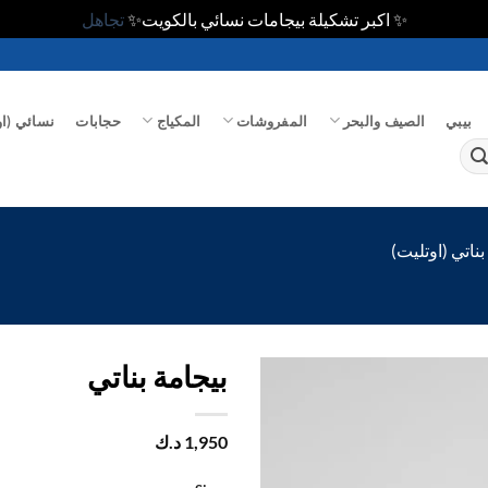
✨ اكبر تشكيلة بيجامات نسائي بالكويت✨
تجاهل
بيبي
الصيف والبحر
المفروشات
المكياج
حجابات
نسائي (او
ناتي (اوتليت)
بيجامة بناتي
اضف
1,950
د.ك
الي
المفضلة