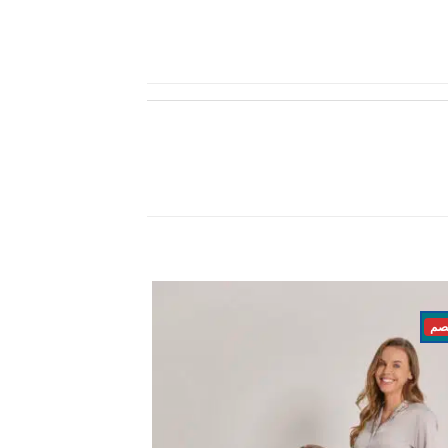
اضف
الي
المفضلة