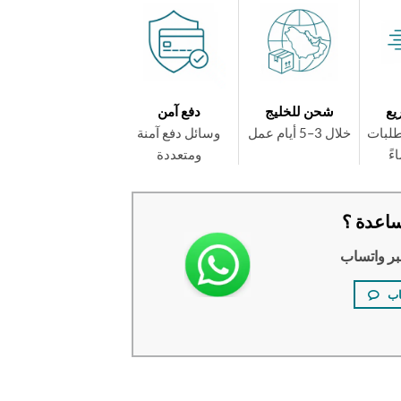
يع
شحن للخليج
دفع آمن
طلبات
خلال 3–5 أيام عمل
وسائل دفع آمنة
ومتعددة
اعدة ؟
بر واتساب
اب