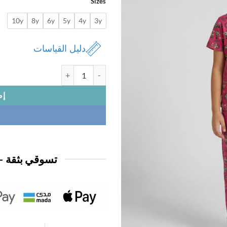
Sizes
10y
8y
6y
5y
4y
3y
دليل القياسات
كمية بيجامة بناتي
إض
تسوقي بثقة —