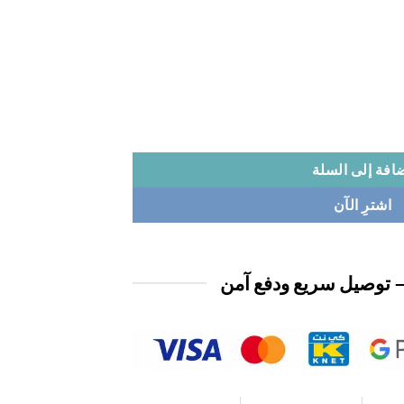
افة إلى السلة
اشترِ الآن
 توصيل سريع ودفع آمن