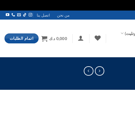
من نحن
اتصل بنا
تليت)
اتمام الطلبات
0,000
د.ك