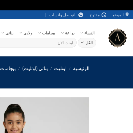
خطي
الموقع
مفتوح
التواصل واتساب
لمحتوى
النساء
دراعة
بيجامات
ولادي
بناتي
البحث
عن:
الرئيسية
/
اوتليت
/
بناتي (اوتليت)
/
بيجامات ب