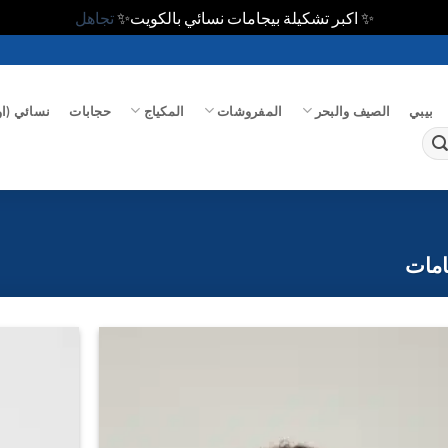
✨ اكبر تشكيلة بيجامات نسائي بالكويت✨
تجاهل
بيبي
الصيف والبحر
المفروشات
المكياج
حجابات
نسائي (او
امات
اضف
الي
المفضلة