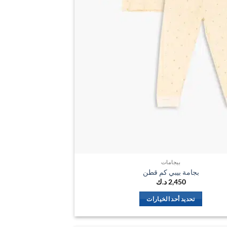
بيجامات
بجامة بيبي كم قطن
2,450
د.ك
تحديد أحد الخيارات
هناك
العديد