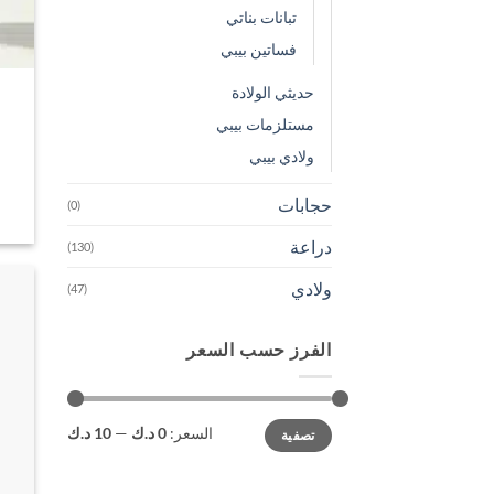
تبانات بناتي
فساتين بيبي
حديثي الولادة
مستلزمات بيبي
ولادي بيبي
حجابات
(0)
دراعة
(130)
ولادي
(47)
الفرز حسب السعر
أدنى
أعلى
السعر:
0 د.ك
—
10 د.ك
تصفية
سعر
سعر