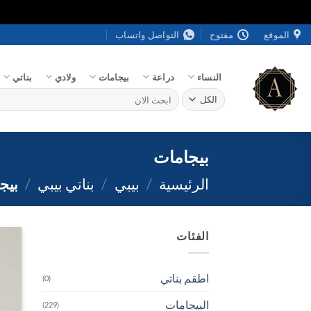
خطي
الموقع
مفتوح
التواصل واتساب
لمحتوى
النساء
دراعة
بيجامات
ولادي
بناتي
البحث
عن:
بيجامات
الرئيسية
/
بيبي
/
بناتي بيبي
/
بيج
الفئات
اطقم بناتي
(0)
البيجامات
(229)