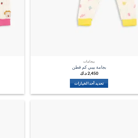
بيجامات
بجامة بيبي كم قطن
2,450
د.ك
تحديد أحد الخيارات
هناك
العديد
من
الأشكال
اضف
المختلفة
الي
لهذا
المفضلة
المنتج.