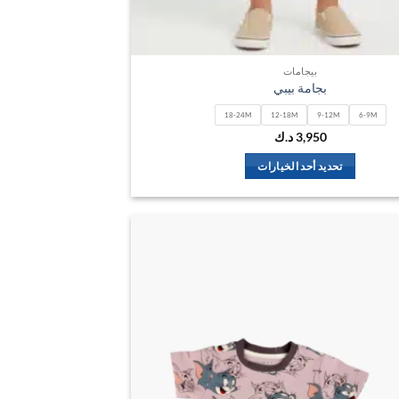
بيجامات
بجامة بيبي
18-24M
12-18M
9-12M
6-9M
3,950
د.ك
تحديد أحد الخيارات
هناك
العديد
من
الأشكال
اضف
المختلفة
الي
لهذا
المفضلة
المنتج.
يمكن
اختيار
الخيارات
على