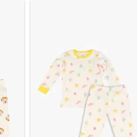
من
الأشكال
اضف
المختلفة
الي
لهذا
المفضلة
المنتج.
يمكن
اختيار
الخيارات
على
صفحة
المنتج