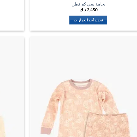
بجامة بيبي كم قطن
2,450
د.ك
تحديد أحد الخيارات
هناك
العديد
من
الأشكال
اضف
المختلفة
الي
لهذا
المفضلة
المنتج.
يمكن
اختيار
الخيارات
على
صفحة
المنتج