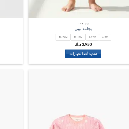
بيجامات
بجامة بيبي
18-24M
12-18M
9-12M
6-9M
3,950
د.ك
تحديد أحد الخيارات
هناك
العديد
من
الأشكال
اضف
المختلفة
الي
لهذا
المفضلة
المنتج.
يمكن
اختيار
الخيارات
على