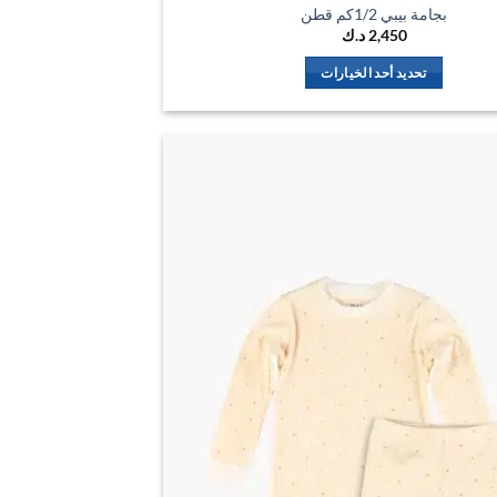
بجامة بيبي 1/2كم قطن
2,450
د.ك
تحديد أحد الخيارات
هناك
العديد
من
الأشكال
اضف
المختلفة
الي
لهذا
المفضلة
المنتج.
يمكن
اختيار
الخيارات
على
صفحة
المنتج