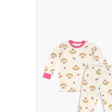
من
الأشكال
اضف
المختلفة
الي
لهذا
المفضلة
المنتج.
يمكن
اختيار
الخيارات
على
صفحة
المنتج