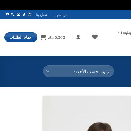
من نحن
اتصل بنا
تليت)
اتمام الطلبات
0,000
د.ك
اضف
الي
المفضلة