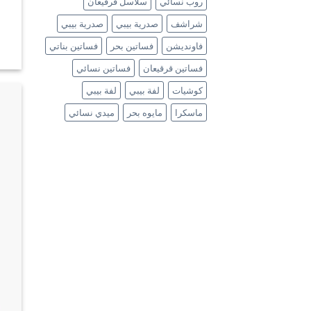
روب نسائي
سلاسل قرقيعان
شراشف
صدرية بيبي
صدرية بيبي
فاونديشن
فساتين بحر
فساتين بناتي
فساتين قرقيعان
فساتين نسائي
كوشيات
لفة بيبي
لفة بيبي
ماسكرا
مايوه بحر
ميدي نسائي