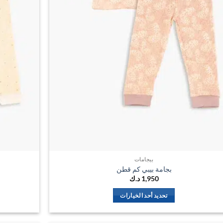
بيجامات
بجامة بيبي كم قطن
1,950
د.ك
تحديد أحد الخيارات
هناك
العديد