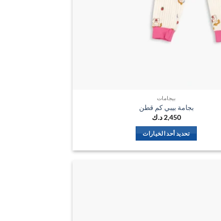
بيجامات
بجامة بيبي كم قطن
2,450
د.ك
تحديد أحد الخيارات
هناك
العديد
من
الأشكال
اضف
المختلفة
الي
لهذا
المفضلة
المنتج.