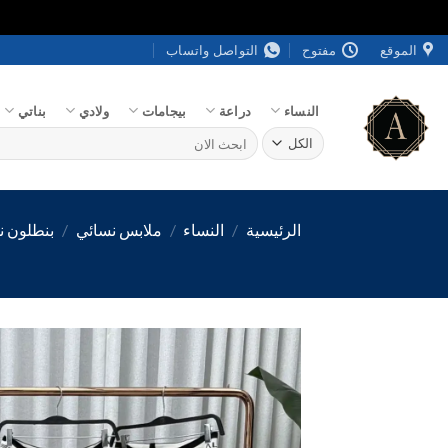
خطي
الموقع
مفتوح
التواصل واتساب
لمحتوى
النساء
دراعة
بيجامات
ولادي
بناتي
البحث
عن:
الرئيسية
/
النساء
/
ملابس نسائي
/
بنطلون ن