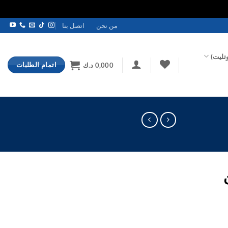
من نحن
اتصل بنا
تليت)
اتمام الطلبات
0,000
د.ك