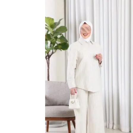
اضف
الي
المفضلة