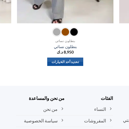
بنطلون نسائي
بنطلون نسائي
8,950
د.ك
تحديد أحد الخيارات
هناك
العديد
من
الأشكال
المختلفة
الفئات
من نحن والمساعدة
لهذا
المنتج.
النساء
من نحن
يمكن
تي
المفروشات
سياسة الخصوصية
اختيار
الخيارات