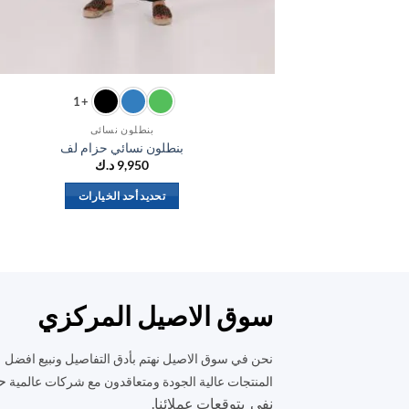
+1
بنطلون نسائي
بنطلون نسائي حزام لف
9,950
د.ك
تحديد أحد الخيارات
هناك
العديد
من
الأشكال
المختلفة
سوق الاصيل المركزي
لهذا
المنتج.
نحن في سوق الاصيل نهتم بأدق التفاصيل ونبيع افضل
يمكن
ح
المنتجات عالية الجودة ومتعاقدون مع شركات عالمية
اختيار
نفي بتوقعات عملائنا.
الخيارات