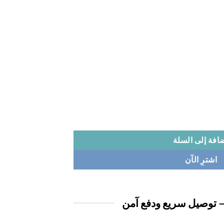
افة إلى السلة
اشترِ الآن
 توصيل سريع ودفع آمن