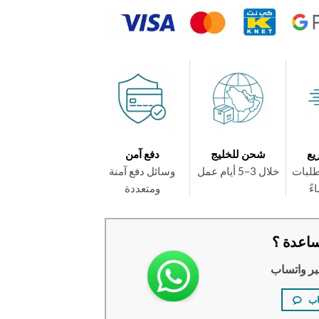
يع
شحن للخليج
دفع آمن
طلبات
خلال 3–5 أيام عمل
وسائل دفع آمنة
ومتعددة
اعدة ؟
بر واتساب
اب