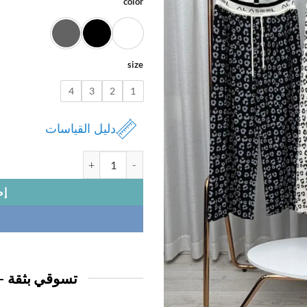
color
size
4
3
2
1
دليل القياسات
كمية بنطلون نسائي قطن
إض
تسوقي بثقة —