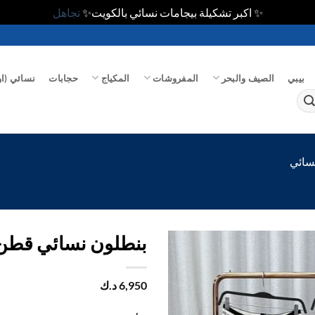
✨ اكبر تشكيلة بيجامات نسائي بالكويت✨
تجاهل
بيبي
الصيف والبحر
المفروشات
المكياج
حجابات
نسائي (او
سائي
بنطلون نسائي قطن
اضف
6,950
د.ك
الي
المفضلة