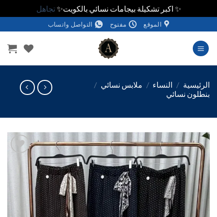
✨ اكبر تشكيلة بيجامات نسائي بالكويت✨
تجاهل
الموقع
مفتوح
التواصل واتساب
وى
ئيسية
/
النساء
/
ملابس نسائي
/
لون نسائي
اضف
الي
المفضلة