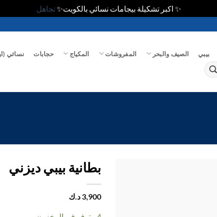
✨ اكبر تشكيلة بيجامات نسائي بالكويت✨
تجاهل
بيبي
الصيف والبحر
المفروشات
المكياج
حجابات
نسائي (او
بطانية بيبي ديزني
اضف
3,900
د.ك
الي
المفضلة
4 متوفر في المخزون