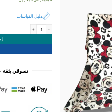
دليل القياسات
كمية بطانية بيبي ديزني
إض
تسوقي بثقة —