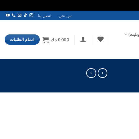
من نحن
اتصل بنا
تليت)
اتمام الطلبات
0,000
د.ك