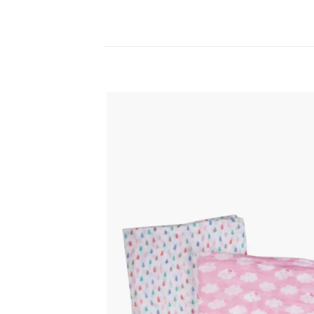
اضف
الي
المفضلة