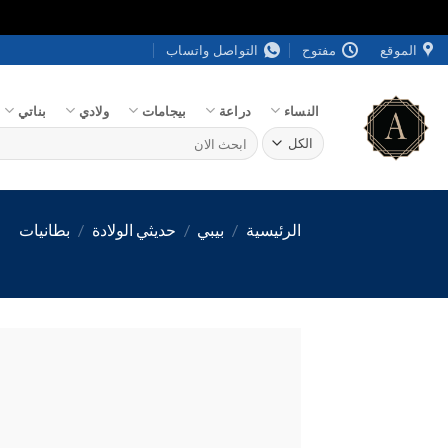
خطي
الموقع
مفتوح
التواصل واتساب
لمحتوى
النساء
دراعة
بيجامات
ولادي
بناتي
البحث
عن:
الرئيسية
/
بيبي
/
حديثي الولادة
/
بطانيات