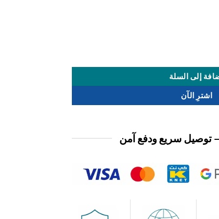
افة إلى السلة
اشترِ الآن
 توصيل سريع ودفع آمن