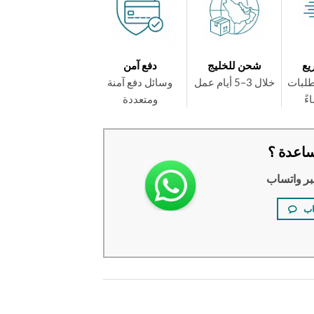
يع
شحن للخليج
دفع آمن
طلبات
خلال 3–5 أيام عمل
وسائل دفع آمنة
ومتعددة
اعدة ؟
بر واتساب
اب