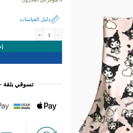
دليل القياسات
كمية بطانية بيبي ديزني
إض
تسوقي بثقة —