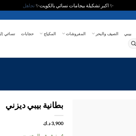
✨ اكبر تشكيلة بيجامات نسائي بالكويت✨
تجاهل
بيبي
الصيف والبحر
المفروشات
المكياج
حجابات
نسائي (او
بطانية بيبي ديزني
اضف
3,900
د.ك
الي
المفضلة
4 متوفر في المخزون