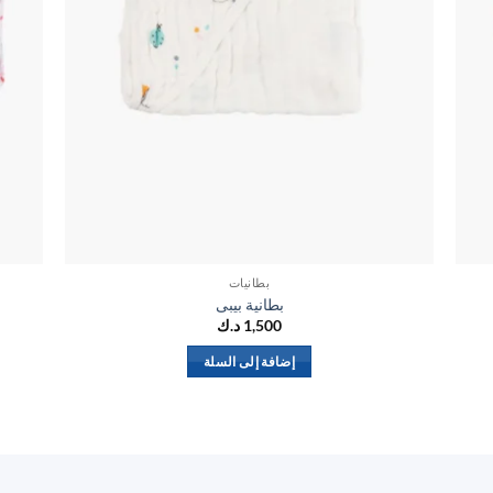
بطانيات
بطانية بيبى
1,500
د.ك
إضافة إلى السلة