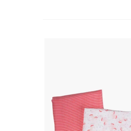
اضف
الي
المفضلة