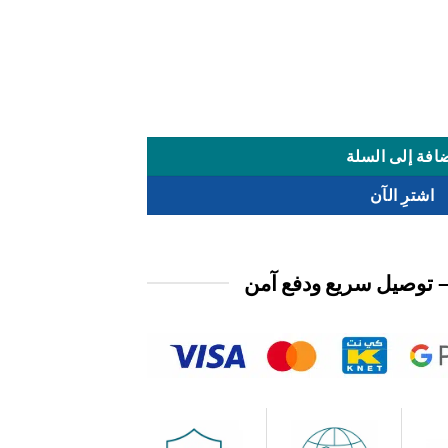
افة إلى السلة
اشترِ الآن
 توصيل سريع ودفع آمن