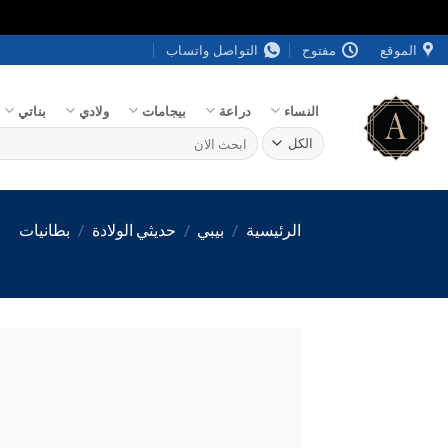
خطي
الموقع
مفتوح
التواصل واتساب
لمحتوى
النساء
دراعة
بيجامات
ولادي
بناتي
البحث
عن:
الرئيسية
/
بيبي
/
حديثي الولادة
/
بطانيات