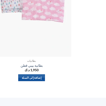
بطانيات
بطانية بيبي قطن
1,950
د.ك
إضافة إلى السلة