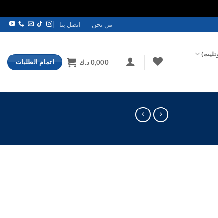
من نحن
اتصل بنا
تليت)
اتمام الطلبات
0,000
د.ك