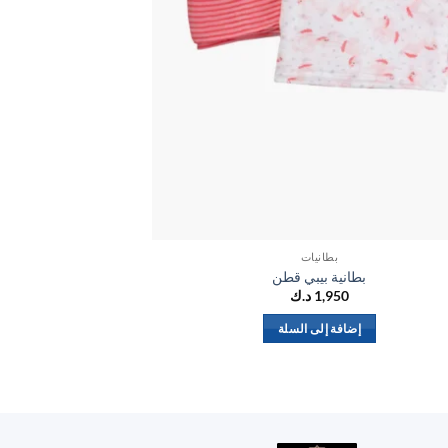
بطانيات
بطانية بيبي قطن
بط
1,950
د.ك
إضافة إلى السلة
إض