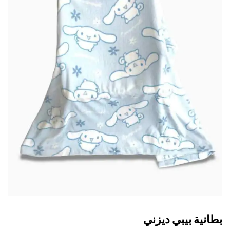
انية بيبي ديزني