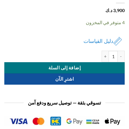
3,
د.ك
دليل القياسات
 بطانية بيبي ديزني
إضافة إلى السلة
اشترِ الآن
تسوقي بثقة — توصيل سريع ودفع آمن