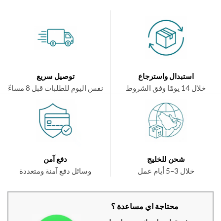
استبدال واسترجاع
توصيل سريع
ال 14 يومًا وفق الشروط
نفس اليوم للطلبات قبل 8 مساءً
شحن للخليج
دفع آمن
خلال 3–5 أيام عمل
وسائل دفع آمنة ومتعددة
محتاجة اي مساعدة ؟