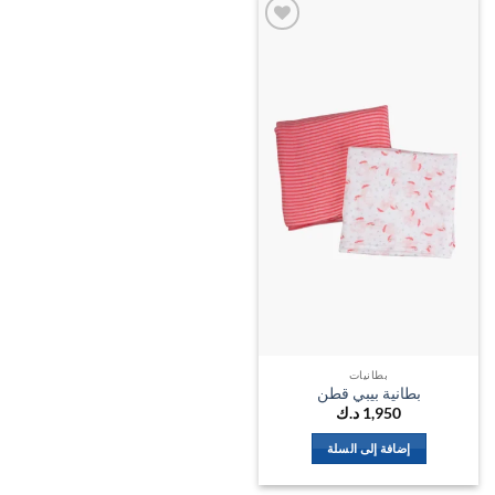
اضف
الي
المفضلة
بطانيات
بطانية بيبي قطن
1,950
د.ك
إضافة إلى السلة