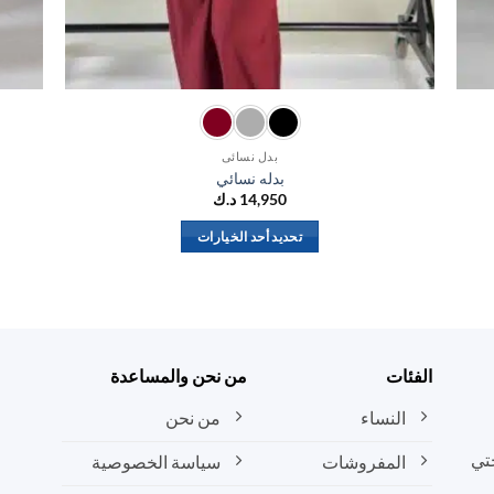
بدل نسائي
بدله نسائي
14,950
د.ك
تحديد أحد الخيارات
هناك
العديد
من
الأشكال
المختلفة
الفئات
من نحن والمساعدة
لهذا
المنتج.
النساء
من نحن
يمكن
تي
المفروشات
سياسة الخصوصية
اختيار
الخيارات