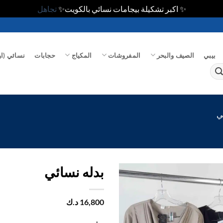
✨ اكبر تشكيلة بيجامات نسائي بالكويت✨
تجاهل
بيبي
الصيف والبحر
المفروشات
المكياج
حجابات
نسائي (او
ي
بدله نسائي
اضف
16,800
د.ك
الي
المفضلة