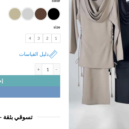
color
size
4
3
2
1
دليل القياسات
كمية بدله نسائي
إض
تسوقي بثقة —