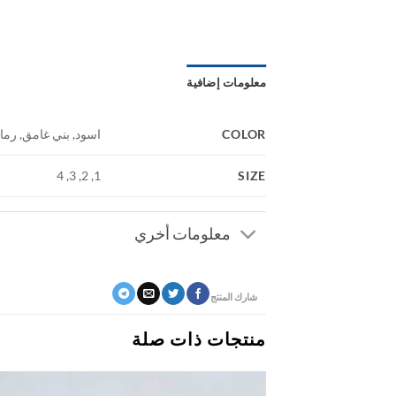
معلومات إضافية
COLOR
اسود, بني غامق, رما
SIZE
1, 2, 3, 4
معلومات أخري
شارك المنتج
منتجات ذات صلة