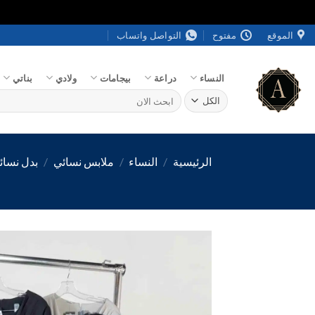
خطي
الموقع
مفتوح
التواصل واتساب
لمحتوى
النساء
دراعة
بيجامات
ولادي
بناتي
البحث
عن:
الرئيسية
/
النساء
/
ملابس نسائي
/
بدل نسائ