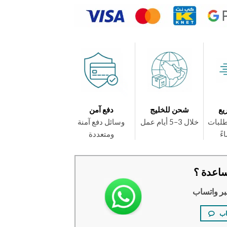
يع
شحن للخليج
دفع آمن
طلبات
خلال 3–5 أيام عمل
وسائل دفع آمنة
ومتعددة
اعدة ؟
بر واتساب
اب