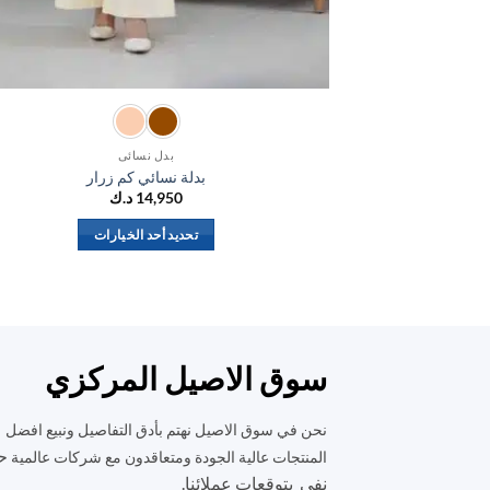
بدل نسائي
بدلة نسائي كم زرار
14,950
د.ك
تحديد أحد الخيارات
هناك
العديد
من
الأشكال
المختلفة
سوق الاصيل المركزي
لهذا
المنتج.
نحن في سوق الاصيل نهتم بأدق التفاصيل ونبيع افضل
يمكن
ح
المنتجات عالية الجودة ومتعاقدون مع شركات عالمية
اختيار
نفي بتوقعات عملائنا.
الخيارات