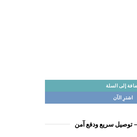
افة إلى السلة
اشترِ الآن
 توصيل سريع ودفع آمن