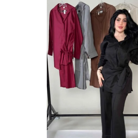
اضف
الي
المفضلة