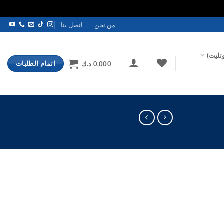
من نحن
اتصل بنا
تليت)
اتمام الطلبات
0,000
د.ك