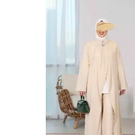
اضف
الي
المفضلة