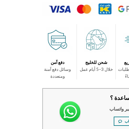
يع
شحن للخليج
دفع آمن
طلبات
خلال 3–5 أيام عمل
وسائل دفع آمنة
ومتعددة
اعدة ؟
بر واتساب
اب