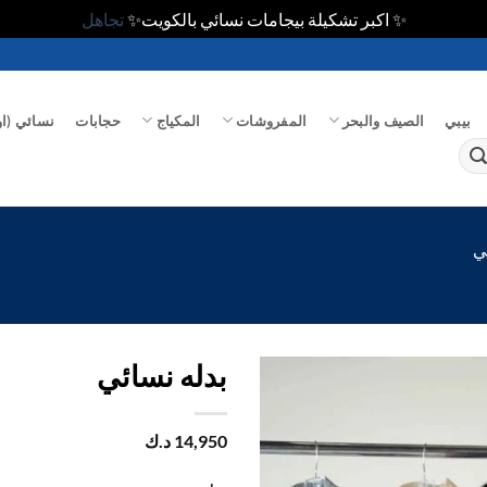
✨ اكبر تشكيلة بيجامات نسائي بالكويت✨
تجاهل
بيبي
الصيف والبحر
المفروشات
المكياج
حجابات
نسائي (او
ي
بدله نسائي
اضف
14,950
د.ك
الي
المفضلة