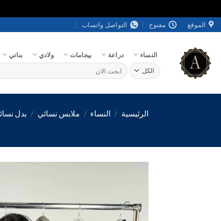
خطي
الموقع
مفتوح
التواصل واتساب
لمحتوى
النساء
دراعة
بيجامات
ولادي
بناتي
البحث
عن:
الرئيسية
/
النساء
/
ملابس نسائي
/
بدل نسائ