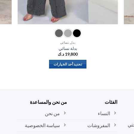
بدل نسائي
بدلة نسائي
19,800
د.ك
تحديد أحد الخيارات
هناك
العديد
من
الأشكال
المختلفة
الفئات
من نحن والمساعدة
لهذا
المنتج.
النساء
من نحن
يمكن
تي
المفروشات
سياسة الخصوصية
اختيار
الخيارات