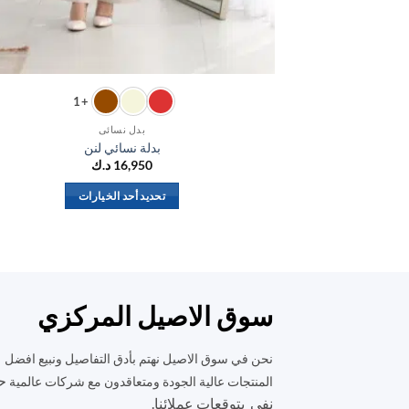
+1
بدل نسائي
بدلة نسائي لنن
16,950
د.ك
تحديد أحد الخيارات
هناك
العديد
من
الأشكال
المختلفة
سوق الاصيل المركزي
لهذا
المنتج.
نحن في سوق الاصيل نهتم بأدق التفاصيل ونبيع افضل
يمكن
ح
المنتجات عالية الجودة ومتعاقدون مع شركات عالمية
اختيار
نفي بتوقعات عملائنا.
الخيارات