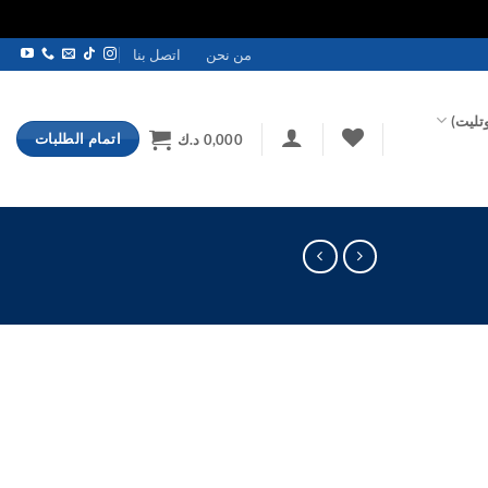
من نحن
اتصل بنا
تليت)
اتمام الطلبات
0,000
د.ك