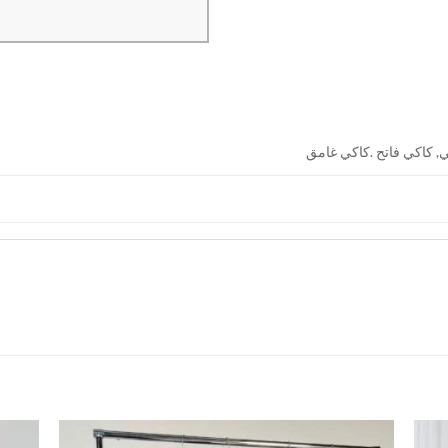
ي, كاكي فاتح .كاكي غامق