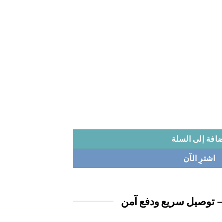
افة إلى السلة
اشترِ الآن
 توصيل سريع ودفع آمن