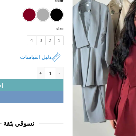
color
size
4
3
2
1
دليل القياسات
كمية بدله نسائي
إض
تسوقي بثقة —