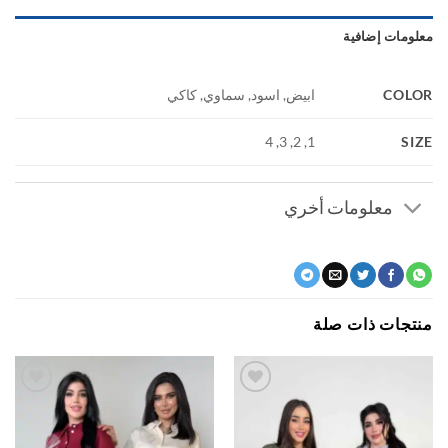
ومات إضافية
COL
ابيض, اسود, سماوي, كاكي
S
1, 2, 3, 4
معلومات أخري
جات ذات صلة
اضف
اضف
الي
الي
المفضلة
المفضلة