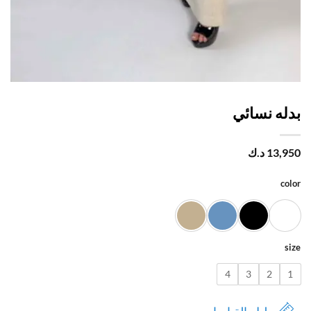
له نسائي
13,
د.ك
c
4
3
2