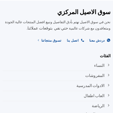
الأشكال
الأشكال
المختلفة
المختلفة
ق الاصيل المركزي
لهذا
لهذا
المنتج.
المنتج.
في سوق الاصيل نهتم بأدق التفاصيل ونبيع افضل المنتجات عالية الجودة
يمكن
يمكن
حتي نفي بتوقعات عملائنا.
اختيار
اختيار
اقدون مع شركات عالمية
الخيارات
الخيارات
على
على
ردش معنا
اتصل بنا
تسوق منتجاتنا
صفحة
صفحة
المنتج
المنتج
ات
النساء
المفروشات
الادوات المدرسية
العاب اطفال
الرياضة