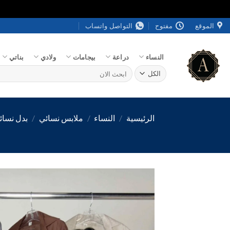
خطي
الموقع
مفتوح
التواصل واتساب
لمحتوى
النساء
دراعة
بيجامات
ولادي
بناتي
البحث
عن:
الرئيسية
/
النساء
/
ملابس نسائي
/
بدل نسائ