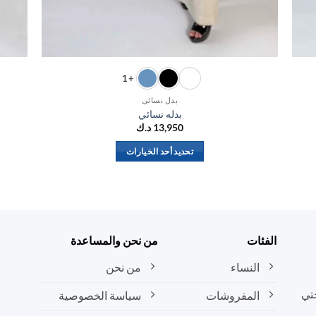
+1
بدل نسائي
بدله نسائي
13,950
د.ك
تحديد أحد الخيارات
هناك
العديد
من
الأشكال
المختلفة
الفئات
من نحن والمساعدة
لهذا
المنتج.
النساء
من نحن
يمكن
تي
المفروشات
سياسة الخصوصية
اختيار
الخيارات