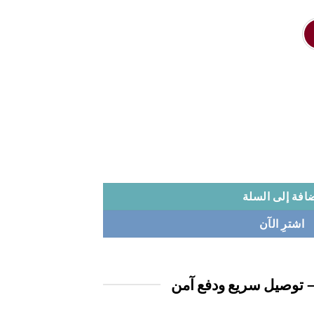
افة إلى السلة
اشترِ الآن
 توصيل سريع ودفع آمن