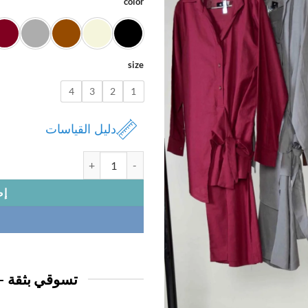
color
size
4
3
2
1
دليل القياسات
كمية بدله نسائي
إض
تسوقي بثقة —