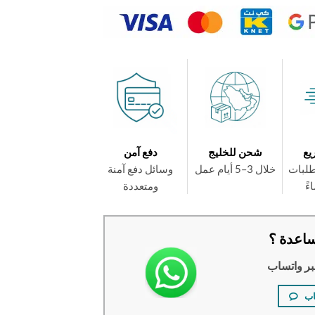
يع
شحن للخليج
دفع آمن
طلبات
خلال 3–5 أيام عمل
وسائل دفع آمنة
ومتعددة
اعدة ؟
بر واتساب
اب