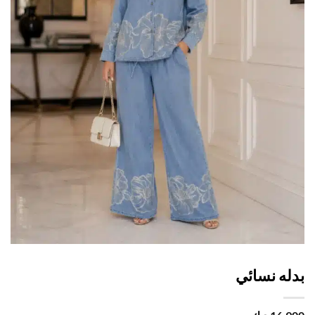
له نسائي