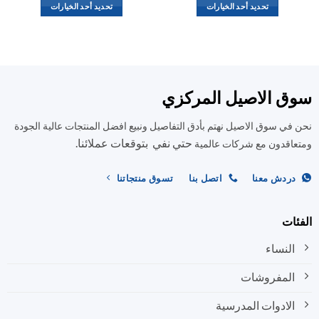
تحديد أحد الخيارات
تحديد أحد الخيارات
هناك
هناك
العديد
العديد
من
من
الأشكال
الأشكال
المختلفة
المختلفة
ق الاصيل المركزي
لهذا
لهذا
المنتج.
المنتج.
في سوق الاصيل نهتم بأدق التفاصيل ونبيع افضل المنتجات عالية الجودة
يمكن
يمكن
حتي نفي بتوقعات عملائنا.
اختيار
اختيار
اقدون مع شركات عالمية
الخيارات
الخيارات
على
على
ردش معنا
اتصل بنا
تسوق منتجاتنا
صفحة
صفحة
المنتج
المنتج
ات
النساء
المفروشات
الادوات المدرسية