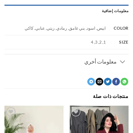
ومات إضافية
COL
ابيض, اسود, بني غامق, رمادي, زيتي, عنابي, كاكي
S
1, 2, 3, 4
معلومات أخري
جات ذات صلة
اضف
اضف
الي
الي
المفضلة
المفضلة