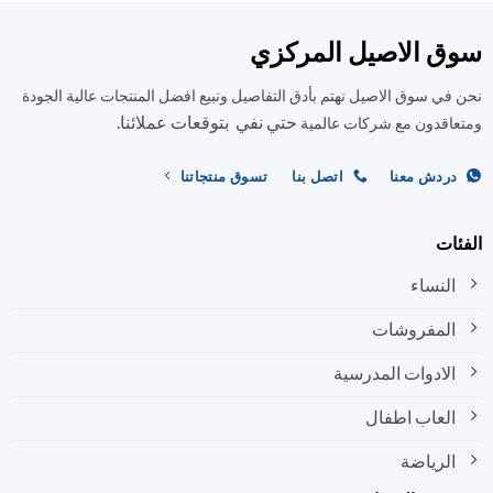
الأشكال
الأشكال
المختلفة
المختلفة
ق الاصيل المركزي
لهذا
لهذا
المنتج.
المنتج.
في سوق الاصيل نهتم بأدق التفاصيل ونبيع افضل المنتجات عالية الجودة
يمكن
يمكن
حتي نفي بتوقعات عملائنا.
اختيار
اختيار
اقدون مع شركات عالمية
الخيارات
الخيارات
على
على
ردش معنا
اتصل بنا
تسوق منتجاتنا
صفحة
صفحة
المنتج
المنتج
ات
النساء
المفروشات
الادوات المدرسية
العاب اطفال
الرياضة