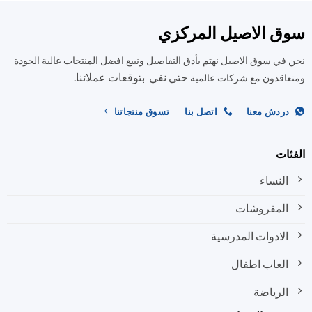
الأشكال
الأشكال
المختلفة
المختلفة
ق الاصيل المركزي
لهذا
لهذا
المنتج.
المنتج.
في سوق الاصيل نهتم بأدق التفاصيل ونبيع افضل المنتجات عالية الجودة
يمكن
يمكن
حتي نفي بتوقعات عملائنا.
اختيار
اختيار
اقدون مع شركات عالمية
الخيارات
الخيارات
على
على
ردش معنا
اتصل بنا
تسوق منتجاتنا
صفحة
صفحة
المنتج
المنتج
ات
النساء
المفروشات
الادوات المدرسية
العاب اطفال
الرياضة