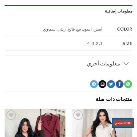
ومات إضافية
COL
ابيض, اسود, بيج فاتح, زيتي, سماوي
S
1, 2, 3, 4
معلومات أخري
جات ذات صلة
خصم
اضف
اضف
الي
الي
المفضلة
المفضلة