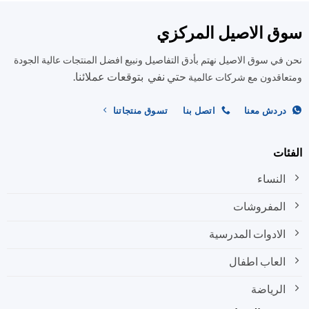
الأشكال
الأشكال
المختلفة
المختلفة
ق الاصيل المركزي
لهذا
لهذا
المنتج.
المنتج.
في سوق الاصيل نهتم بأدق التفاصيل ونبيع افضل المنتجات عالية الجودة
يمكن
يمكن
حتي نفي بتوقعات عملائنا.
اختيار
اختيار
اقدون مع شركات عالمية
الخيارات
الخيارات
على
على
ردش معنا
اتصل بنا
تسوق منتجاتنا
صفحة
صفحة
المنتج
المنتج
ات
النساء
المفروشات
الادوات المدرسية
العاب اطفال
الرياضة