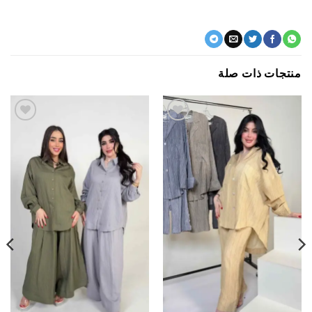
جات ذات صلة
اضف
اضف
الي
الي
المفضلة
المفضلة