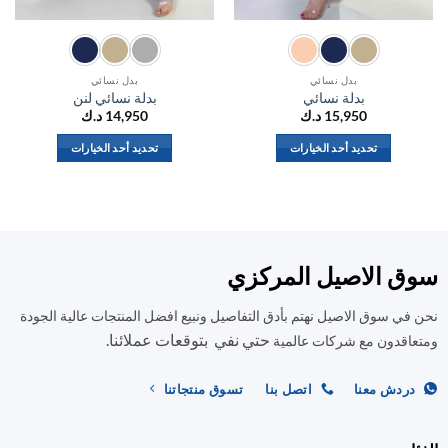
بدل نسائي
بدل نسائي
بدلة نسائي
بدلة نسائي لنن
15,950
د.ك
14,950
د.ك
تحديد أحد الخيارات
تحديد أحد الخيارات
هناك
هناك
العديد
العديد
من
من
الأشكال
الأشكال
المختلفة
المختلفة
ق الاصيل المركزي
لهذا
لهذا
المنتج.
المنتج.
في سوق الاصيل نهتم بأدق التفاصيل ونبيع افضل المنتجات عالية الجودة
يمكن
يمكن
حتي نفي بتوقعات عملائنا.
اختيار
اختيار
اقدون مع شركات عالمية
الخيارات
الخيارات
على
على
ردش معنا
اتصل بنا
تسوق منتجاتنا
صفحة
صفحة
المنتج
المنتج