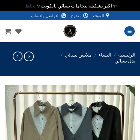
✨ اكبر تشكيلة بيجامات نسائي بالكويت✨
تجاهل
الموقع
مفتوح
التواصل واتساب
وى
ئيسية
/
النساء
/
ملابس نسائي
/
 نسائي
اضف
الي
المفضلة