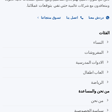
حتي نفي بتوقعات عملائنا.
اختيار
اختيار
اقدون مع شركات عالمية
الخيارات
الخيارات
على
على
ردش معنا
اتصل بنا
تسوق منتجاتنا
صفحة
صفحة
المنتج
المنتج
ات
النساء
المفروشات
الادوات المدرسية
العاب اطفال
الرياضة
نحن والمساعدة
من نحن
سياسة الخصوصية