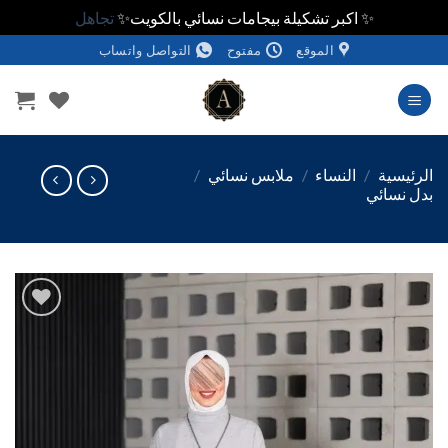
✨ اكبر تشكيلة بيجامات نسائي بالكويت✨
تجاهل
الموقع
مفتوح
التواصل واتساب
وى
ئيسية
/
النساء
/
ملابس نسائي
/
 نسائي
اضف
الي
المفضلة