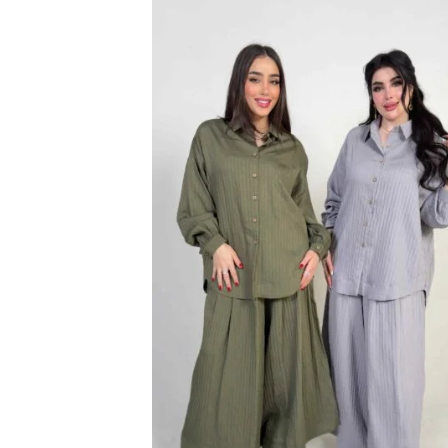
اضف
الي
المفضلة