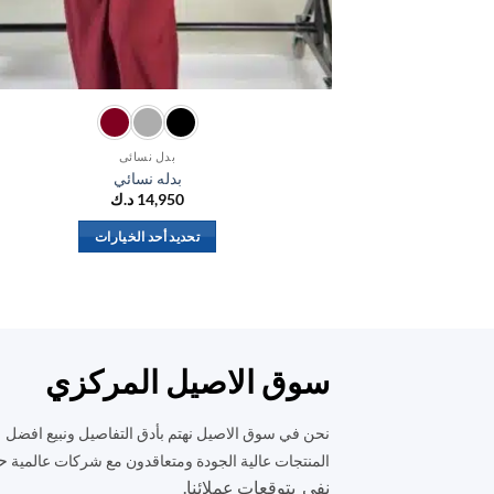
بدل نسائي
بدله نسائي
14,950
د.ك
تحديد أحد الخيارات
هناك
العديد
من
الأشكال
المختلفة
سوق الاصيل المركزي
لهذا
المنتج.
نحن في سوق الاصيل نهتم بأدق التفاصيل ونبيع افضل
يمكن
ح
المنتجات عالية الجودة ومتعاقدون مع شركات عالمية
اختيار
نفي بتوقعات عملائنا.
الخيارات