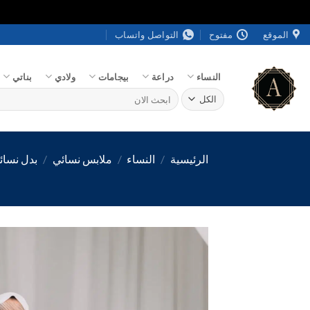
خطي
الموقع
مفتوح
التواصل واتساب
لمحتوى
النساء
دراعة
بيجامات
ولادي
بناتي
البحث
عن:
الرئيسية
/
النساء
/
ملابس نسائي
/
بدل نسائ