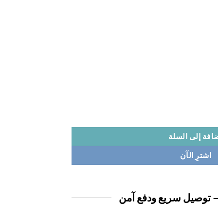
افة إلى السلة
اشترِ الآن
 توصيل سريع ودفع آمن