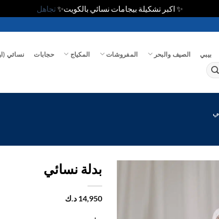
✨ اكبر تشكيلة بيجامات نسائي بالكويت✨
تجاهل
بيبي
الصيف والبحر
المفروشات
المكياج
حجابات
نسائي (او
ي
بدلة نسائي
اضف
14,950
د.ك
الي
المفضلة