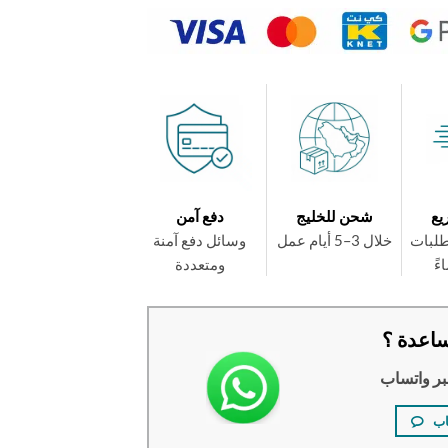
يع
شحن للخليج
دفع آمن
طلبات
خلال 3–5 أيام عمل
وسائل دفع آمنة
ومتعددة
اعدة ؟
بر واتساب
اب