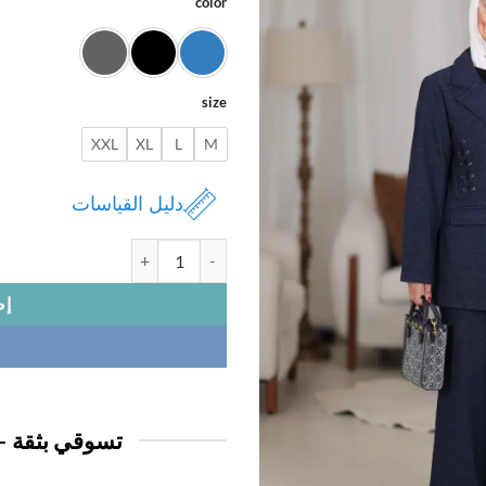
color
size
XXL
XL
L
M
دليل القياسات
كمية بدلة نسائي
إض
تسوقي بثقة —