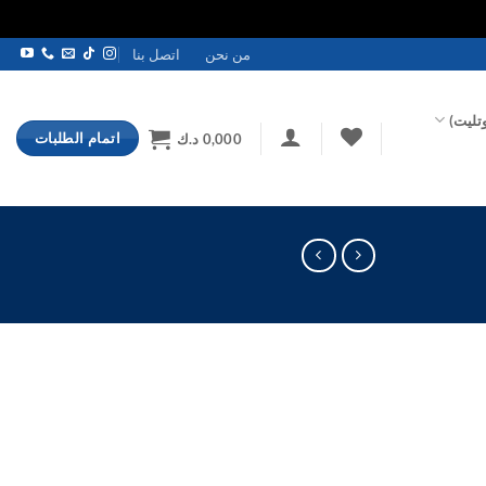
من نحن
اتصل بنا
تليت)
اتمام الطلبات
0,000
د.ك