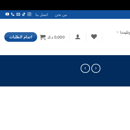
من نحن
اتصل بنا
تليت)
اتمام الطلبات
0,000
د.ك