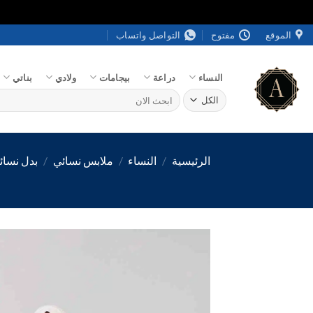
خطي
الموقع
مفتوح
التواصل واتساب
لمحتوى
النساء
دراعة
بيجامات
ولادي
بناتي
البحث
عن:
الرئيسية
/
النساء
/
ملابس نسائي
/
بدل نسائ