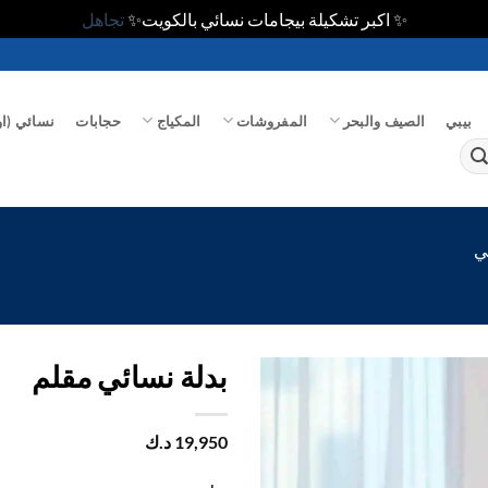
✨ اكبر تشكيلة بيجامات نسائي بالكويت✨
تجاهل
بيبي
الصيف والبحر
المفروشات
المكياج
حجابات
نسائي (او
ي
بدلة نسائي مقلم
اضف
19,950
د.ك
الي
المفضلة