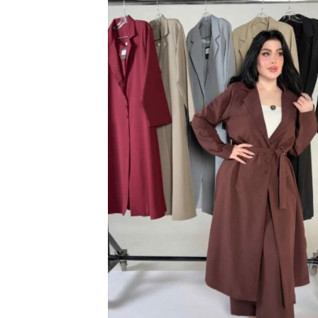
23% خصم
اضف
الي
المفضلة