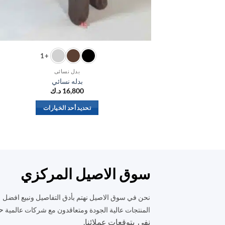
+1
بدل نسائي
بدله نسائي
16,800
د.ك
تحديد أحد الخيارات
هناك
العديد
من
الأشكال
المختلفة
سوق الاصيل المركزي
لهذا
المنتج.
نحن في سوق الاصيل نهتم بأدق التفاصيل ونبيع افضل
يمكن
ح
المنتجات عالية الجودة ومتعاقدون مع شركات عالمية
اختيار
نفي بتوقعات عملائنا.
الخيارات