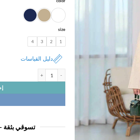
color
size
4
3
2
1
دليل القياسات
كمية بدلة نسائي مقلم
إض
تسوقي بثقة —