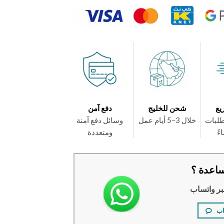
يع
شحن للخليج
دفع آمن
طلبات
خلال 3–5 أيام عمل
وسائل دفع آمنة
ومتعددة
اعدة ؟
بر واتساب
اب