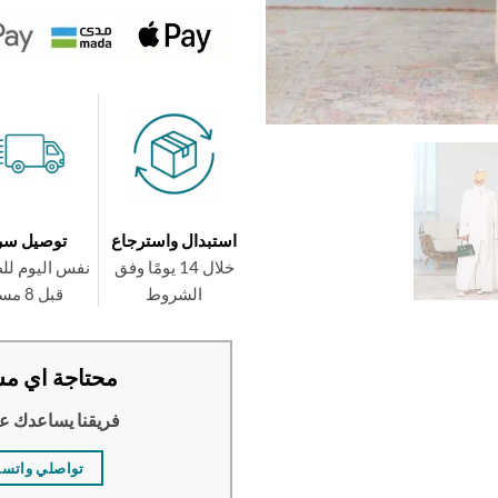
استبدال واسترجاع
توصيل سر
خلال 14 يومًا وفق
نفس اليوم لل
الشروط
قبل 8 مساءً
محتاجة اي مس
فريقنا يساعدك ع
تواصلي واتس