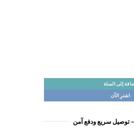
افة إلى السلة
اشترِ الآن
 توصيل سريع ودفع آمن