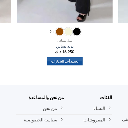
+2
بدل نسائي
بدله نسائي
16,950
د.ك
تحديد أحد الخيارات
هناك
العديد
من
الأشكال
المختلفة
الفئات
من نحن والمساعدة
لهذا
المنتج.
النساء
من نحن
يمكن
تي
المفروشات
سياسة الخصوصية
اختيار
الخيارات