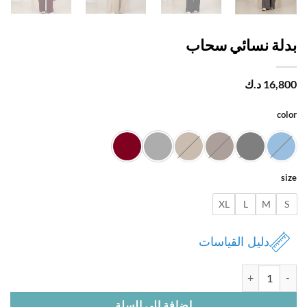
لة نسائي سحاب
16,
د.ك
c
XL
L
M
دليل القياسات
ة بدلة نسائي سحاب
إضافة إلى السلة