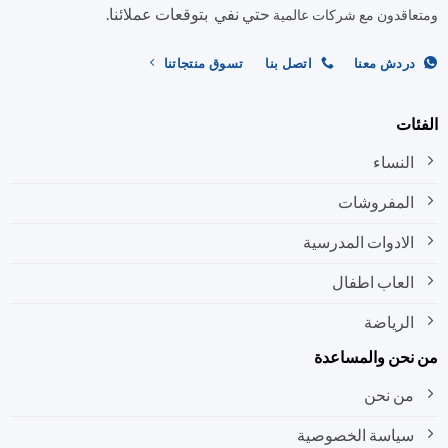
حتي نفي بتوقعات عملائنا.
اختيار
اختيار
اقدون مع شركات عالمية
الخيارات
الخيارات
على
على
ردش معنا
اتصل بنا
تسوق منتجاتنا
صفحة
صفحة
المنتج
المنتج
ات
النساء
المفروشات
الادوات المدرسية
العاب اطفال
الرياضة
نحن والمساعدة
من نحن
سياسة الخصوصية