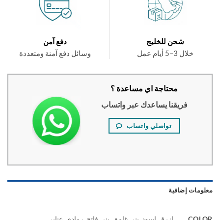
شحن للخليج
دفع آمن
خلال 3–5 أيام عمل
وسائل دفع آمنة ومتعددة
محتاجة اي مساعدة ؟
فريقنا يساعدك عبر واتساب
تواصلي واتساب
ومات إضافية
COL
ازرق, اسود, بني غامق, بني فاتح, رمادي, عنابي