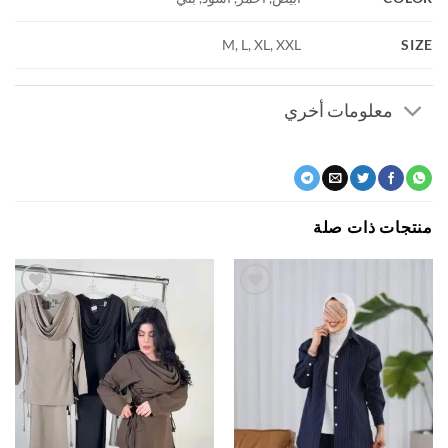
S
M, L, XL, XXL
معلومات أخري
جات ذات صلة
61% خصم
اضف
اضف
الي
الي
المفضلة
المفضلة