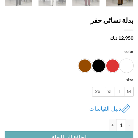
لة نسائي حفر
12,
د.ك
c
XXL
XL
L
دليل القياسات
 بدلة نسائي حفر
إضافة إلى السلة