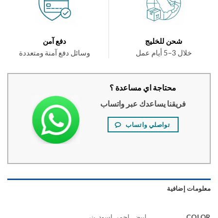
شحن للخليج
دفع آمن
خلال 3–5 أيام عمل
وسائل دفع آمنة ومتعددة
محتاجة اي مساعدة ؟
فريقنا يساعدك عبر واتساب
تواصلي واتساب
ومات إضافية
COL
ابيض, احمر, اسود, بني