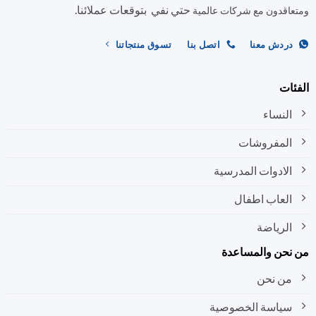
حتي نفي بتوقعات عملائنا.
اختيار
اختيار
اقدون مع شركات عالمية
الخيارات
الخيارات
على
على
ردش معنا
اتصل بنا
تسوق منتجاتنا
صفحة
صفحة
المنتج
المنتج
ات
النساء
المفروشات
الادوات المدرسية
العاب اطفال
الرياضة
نحن والمساعدة
من نحن
سياسة الخصوصية