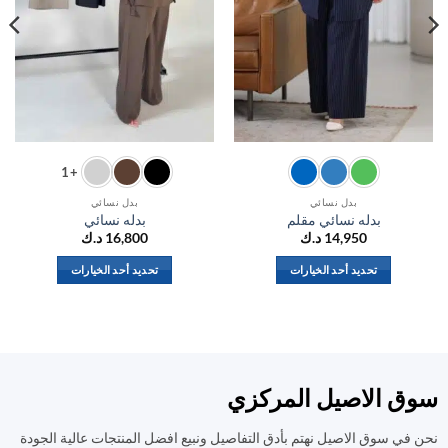
+1
بدل نسائي
بدل نسائي
بدله نسائي مقلم
بدله نسائي
14,950
د.ك
16,800
د.ك
تحديد أحد الخيارات
تحديد أحد الخيارات
هناك
هناك
العديد
العديد
من
من
الأشكال
الأشكال
المختلفة
المختلفة
ق الاصيل المركزي
لهذا
لهذا
المنتج.
المنتج.
في سوق الاصيل نهتم بأدق التفاصيل ونبيع افضل المنتجات عالية الجودة
يمكن
يمكن