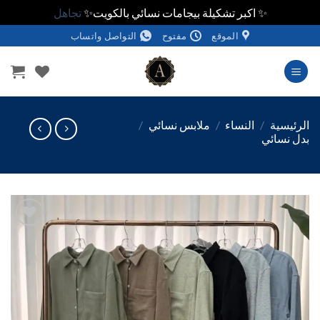
✨ اكبر تشكيلة بيجامات نسائي بالكويت✨
تجاهل
الموقع
مفتوح
التواصل واتساب
وى
ئيسية
/
النساء
/
ملابس نسائي
/
 نسائي
اضف
الي
المفضلة