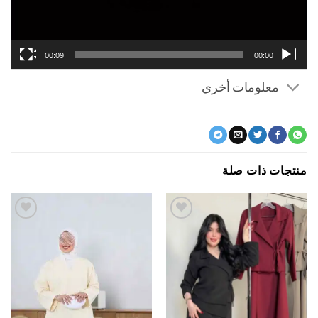
00:09
00:00
معلومات أخري
جات ذات صلة
اضف
اضف
الي
الي
المفضلة
المفضلة