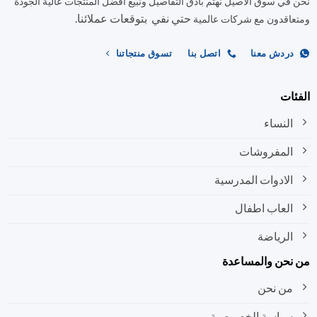
في سوق الاصيل نهتم بأدق التفاصيل ونبيع افضل المنتجات عالية الجودة
يمكن
يمكن
حتي نفي بتوقعات عملائنا.
اختيار
اختيار
اقدون مع شركات عالمية
الخيارات
الخيارات
على
على
ردش معنا
اتصل بنا
تسوق منتجاتنا
صفحة
صفحة
المنتج
المنتج
ات
النساء
المفروشات
الادوات المدرسية
العاب اطفال
الرياضة
نحن والمساعدة
من نحن
سياسة الخصوصية