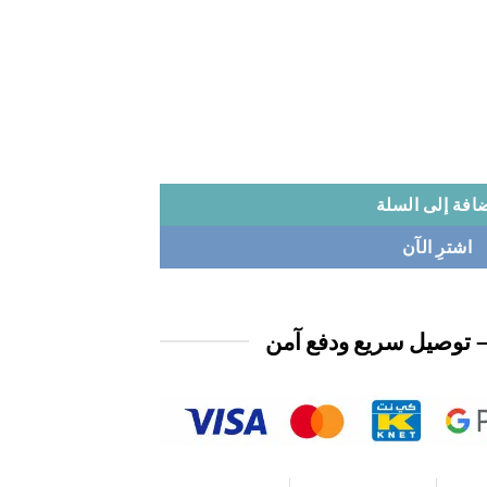
افة إلى السلة
اشترِ الآن
 توصيل سريع ودفع آمن