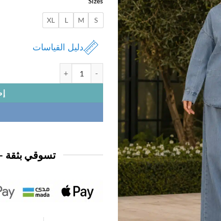
Sizes
XL
L
M
S
دليل القياسات
كمية بدلة نسائي تنورة
إض
تسوقي بثقة —