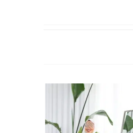
اضف
الي
المفضلة