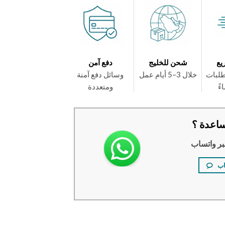
يع
شحن للخليج
دفع آمن
طلبات
خلال 3–5 أيام عمل
وسائل دفع آمنة
ومتعددة
اعدة ؟
بر واتساب
اب