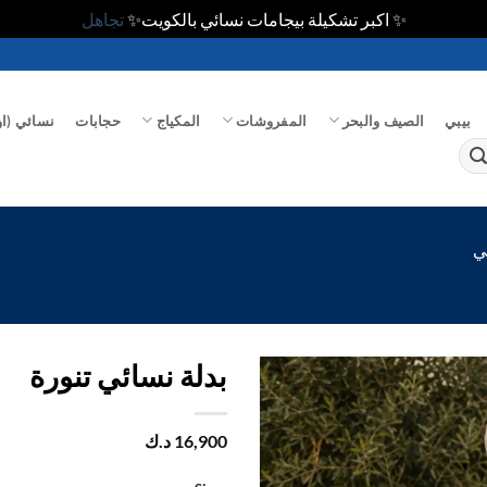
✨ اكبر تشكيلة بيجامات نسائي بالكويت✨
تجاهل
بيبي
الصيف والبحر
المفروشات
المكياج
حجابات
نسائي (او
ي
بدلة نسائي تنورة
اضف
16,900
د.ك
الي
المفضلة