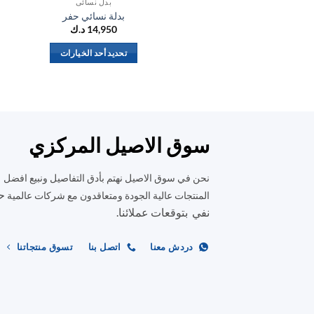
بدل نسائي
بدلة نسائي حفر
14,950
د.ك
تحديد أحد الخيارات
هناك
العديد
من
الأشكال
المختلفة
سوق الاصيل المركزي
لهذا
المنتج.
نحن في سوق الاصيل نهتم بأدق التفاصيل ونبيع افضل
يمكن
ح
المنتجات عالية الجودة ومتعاقدون مع شركات عالمية
اختيار
نفي بتوقعات عملائنا.
الخيارات
على
دردش معنا
اتصل بنا
تسوق منتجاتنا
صفحة
المنتج