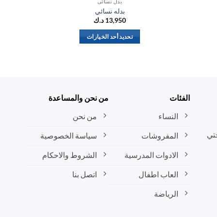
بدل نسائي
بدله نسائي
13,950
د.ك
تحديد أحد الخيارات
هناك
العديد
من
الأشكال
المختلفة
الفئات
من نحن والمساعدة
لهذا
المنتج.
النساء
من نحن
يمكن
تي
المفروشات
سياسة الخصوصية
اختيار
الخيارات
الادوات المدرسية
الشروط والاحكام
على
صفحة
العاب اطفال
اتصل بنا
المنتج
الرياضة