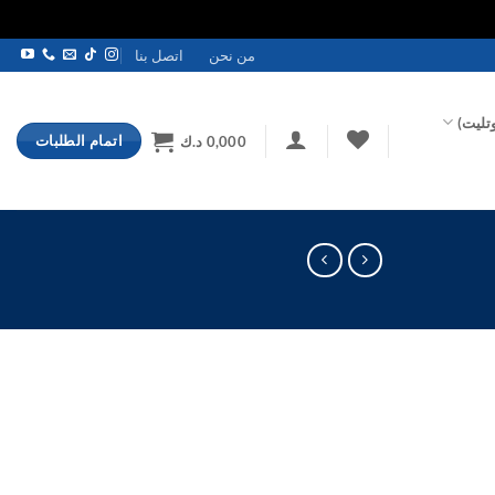
من نحن
اتصل بنا
تليت)
اتمام الطلبات
0,000
د.ك