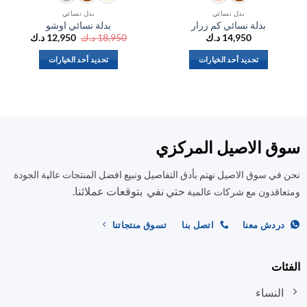
بدل نسائي
بدل نسائي
بدلة نسائي كم زرار
بدلة نسائي اوشو
السعر
السعر
14,950
د.ك
18,950
د.ك
12,950
د.ك
الأصلي
الحالي
هو:
هو:
تحديد أحد الخيارات
تحديد أحد الخيارات
18,950 د.ك.
12,950 د.ك.
هناك
هناك
العديد
العديد
من
من
الأشكال
الأشكال
المختلفة
المختلفة
ق الاصيل المركزي
لهذا
لهذا
المنتج.
المنتج.
في سوق الاصيل نهتم بأدق التفاصيل ونبيع افضل المنتجات عالية الجودة
يمكن
يمكن
حتي نفي بتوقعات عملائنا.
اختيار
اختيار
اقدون مع شركات عالمية
الخيارات
الخيارات
على
على
ردش معنا
اتصل بنا
تسوق منتجاتنا
صفحة
صفحة
المنتج
المنتج
ات
النساء