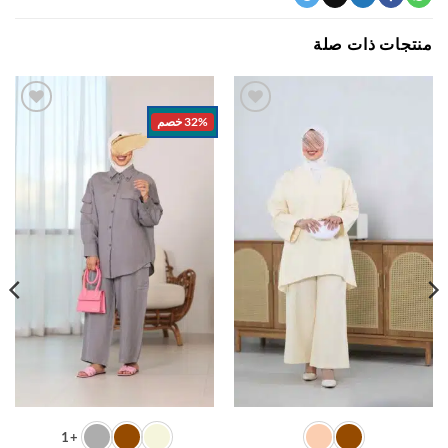
جات ذات صلة
32% خصم
اضف
اضف
الي
الي
المفضلة
المفضلة
+1