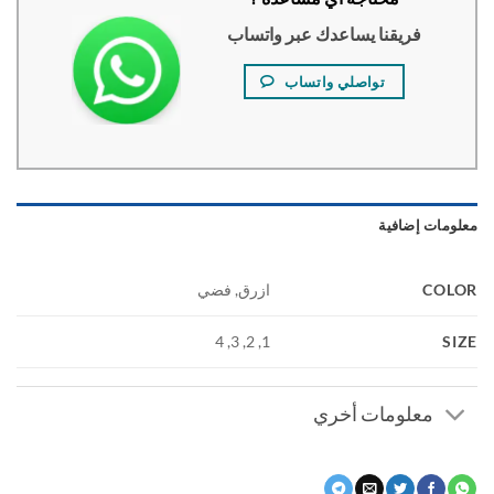
فريقنا يساعدك عبر واتساب
تواصلي واتساب
ومات إضافية
COL
ازرق, فضي
S
1, 2, 3, 4
معلومات أخري