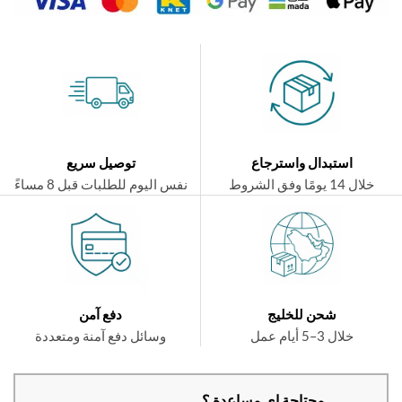
استبدال واسترجاع
توصيل سريع
ال 14 يومًا وفق الشروط
نفس اليوم للطلبات قبل 8 مساءً
شحن للخليج
دفع آمن
خلال 3–5 أيام عمل
وسائل دفع آمنة ومتعددة
محتاجة اي مساعدة ؟