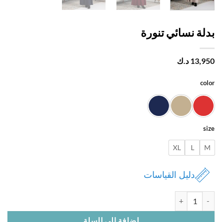
لة نسائي تنورة
13,
د.ك
c
XL
L
دليل القياسات
 بدلة نسائي تنورة
إضافة إلى السلة