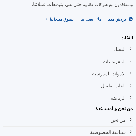
حتي نفي بتوقعات عملائنا.
اختيار
اختيار
اقدون مع شركات عالمية
الخيارات
الخيارات
على
على
ردش معنا
اتصل بنا
تسوق منتجاتنا
صفحة
صفحة
المنتج
المنتج
ات
النساء
المفروشات
الادوات المدرسية
العاب اطفال
الرياضة
نحن والمساعدة
من نحن
سياسة الخصوصية