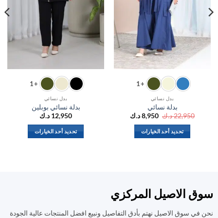
+1
+1
بدل نسائي
بدل نسائي
بدلة نسائي
بدلة نسائي بوبلين
السعر
السعر
22,950
د.ك
8,950
د.ك
12,950
د.ك
الأصلي
الحالي
هو:
هو:
تحديد أحد الخيارات
تحديد أحد الخيارات
22,950 د.ك.
8,950 د.ك.
هناك
هناك
العديد
العديد
من
من
الأشكال
الأشكال
المختلفة
المختلفة
ق الاصيل المركزي
لهذا
لهذا
المنتج.
المنتج.
في سوق الاصيل نهتم بأدق التفاصيل ونبيع افضل المنتجات عالية الجودة
يمكن
يمكن