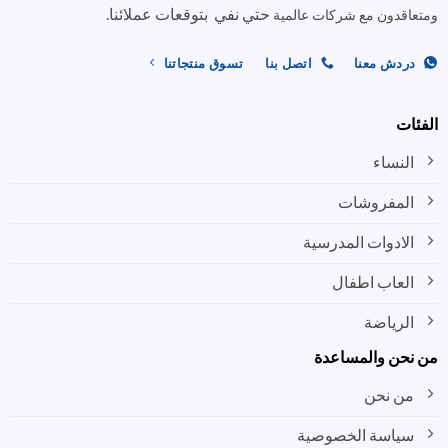
حتي نفي بتوقعات عملائنا.
اختيار
اختيار
اقدون مع شركات عالمية
الخيارات
الخيارات
على
على
ردش معنا
اتصل بنا
تسوق منتجاتنا
صفحة
صفحة
المنتج
المنتج
ات
النساء
المفروشات
الادوات المدرسية
العاب اطفال
الرياضة
نحن والمساعدة
من نحن
سياسة الخصوصية