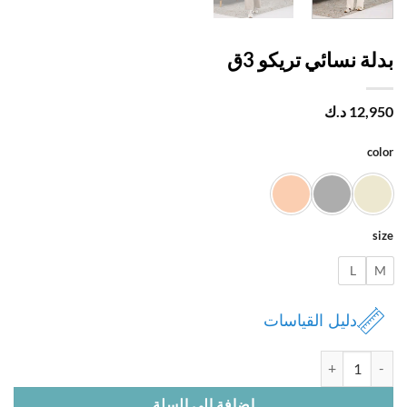
ة نسائي تريكو 3ق
12,
د.ك
c
L
دليل القياسات
 بدلة نسائي تريكو 3ق
إضافة إلى السلة