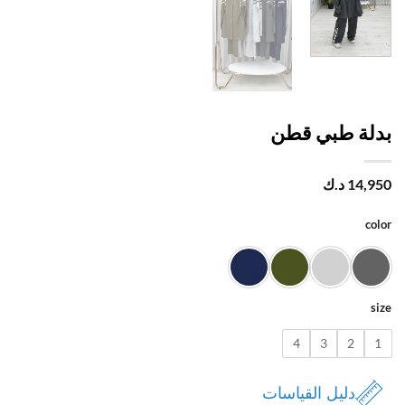
لة طبي قطن
14,
د.ك
c
4
3
2
دليل القياسات