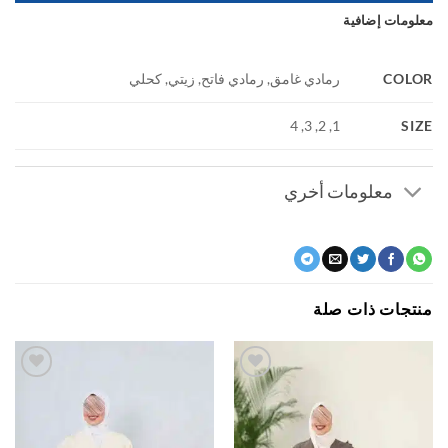
ومات إضافية
COL
رمادي غامق, رمادي فاتح, زيتي, كحلي
S
1, 2, 3, 4
معلومات أخري
جات ذات صلة
اضف
اضف
الي
الي
المفضلة
المفضلة