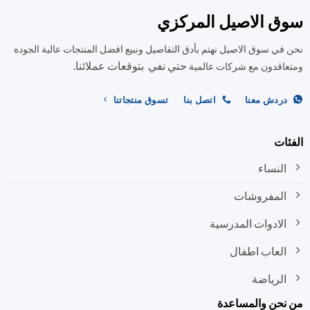
المختلفة
المختلفة
ق الاصيل المركزي
لهذا
لهذا
المنتج.
المنتج.
في سوق الاصيل نهتم بأدق التفاصيل ونبيع افضل المنتجات عالية الجودة
يمكن
يمكن
حتي نفي بتوقعات عملائنا.
اختيار
اختيار
اقدون مع شركات عالمية
الخيارات
الخيارات
على
على
ردش معنا
اتصل بنا
تسوق منتجاتنا
صفحة
صفحة
المنتج
المنتج
ات
النساء
المفروشات
الادوات المدرسية
العاب اطفال
الرياضة
نحن والمساعدة