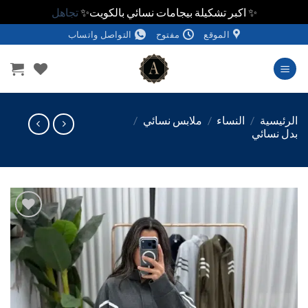
✨ اكبر تشكيلة بيجامات نسائي بالكويت✨
تجاهل
الموقع
مفتوح
التواصل واتساب
وى
ئيسية
/
النساء
/
ملابس نسائي
/
 نسائي
اضف
الي
المفضلة