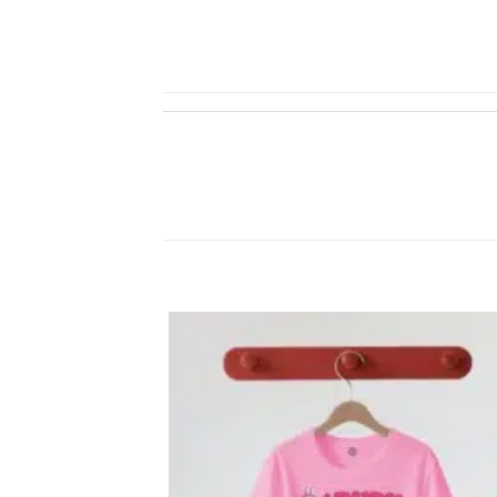
اضف
الي
المفضلة