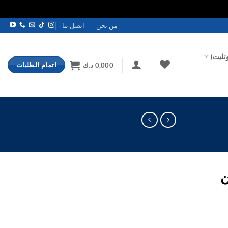
من نحن
اتصل بنا
تليت)
اتمام الطلبات
0,000
د.ك
ن