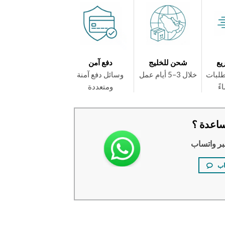
يع
شحن للخليج
دفع آمن
طلبات
خلال 3–5 أيام عمل
وسائل دفع آمنة
ومتعددة
اعدة ؟
بر واتساب
اب