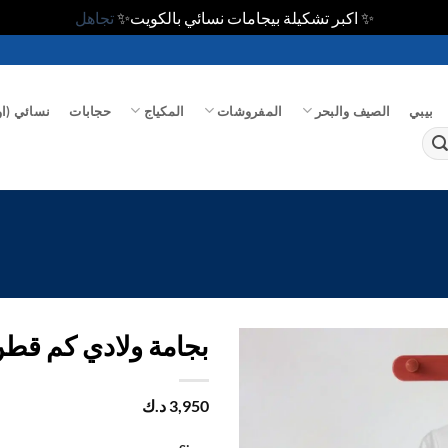
✨ اكبر تشكيلة بيجامات نسائي بالكويت✨
تجاهل
بيبي
الصيف والبحر
المفروشات
المكياج
حجابات
نسائي (او
بجامة ولادي كم قط
اضف
3,950
د.ك
الي
المفضلة