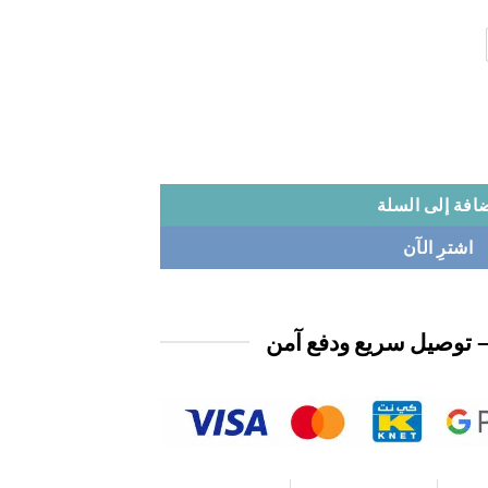
افة إلى السلة
اشترِ الآن
 توصيل سريع ودفع آمن