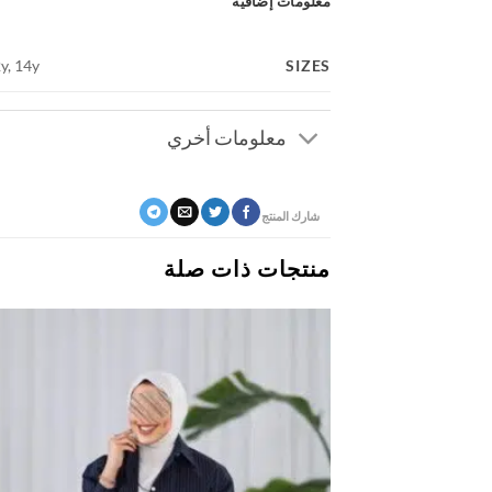
معلومات إضافية
SIZES
2y, 14y
معلومات أخري
شارك المنتج
منتجات ذات صلة