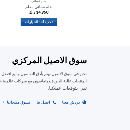
بدل نسائي
بدله نسائي مقلم
14,950
د.ك
تحديد أحد الخيارات
هناك
العديد
من
الأشكال
المختلفة
سوق الاصيل المركزي
لهذا
المنتج.
نحن في سوق الاصيل نهتم بأدق التفاصيل ونبيع افضل
يمكن
ح
المنتجات عالية الجودة ومتعاقدون مع شركات عالمية
اختيار
نفي بتوقعات عملائنا.
الخيارات
على
دردش معنا
اتصل بنا
تسوق منتجاتنا
صفحة
المنتج