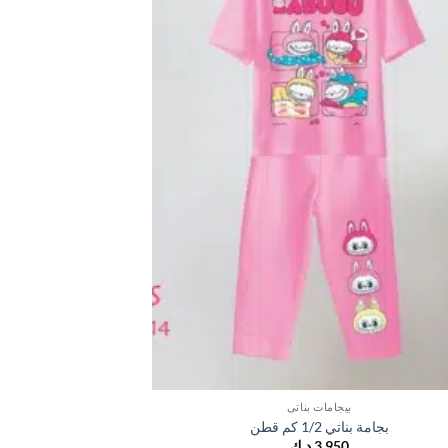
بيجامات بناتي
بجامة بناتي 1/2 كم قطن
بجامة
3,950
د.ك