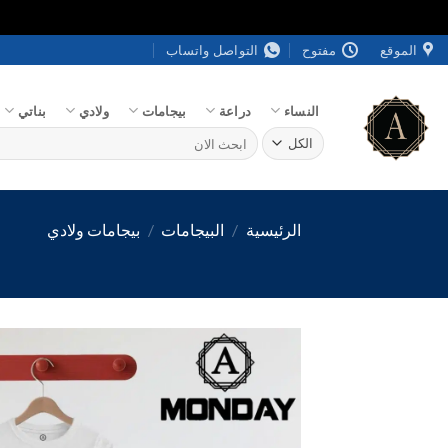
خطي
الموقع
مفتوح
التواصل واتساب
لمحتوى
النساء
دراعة
بيجامات
ولادي
بناتي
البحث
عن:
الرئيسية
/
البيجامات
/
بيجامات ولادي