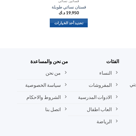
فساتين نسائي
فستان نسائي طويلة
19,950
د.ك
تحديد أحد الخيارات
هناك
العديد
من
الأشكال
المختلفة
الفئات
من نحن والمساعدة
لهذا
المنتج.
النساء
من نحن
يمكن
تي
المفروشات
سياسة الخصوصية
اختيار
الخيارات
الادوات المدرسية
الشروط والاحكام
على
صفحة
العاب اطفال
اتصل بنا
المنتج
الرياضة