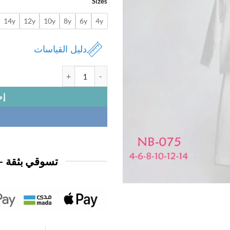
Sizes
14y
12y
10y
8y
6y
4y
دليل القياسات
كمية بجامة ولادي كم قطن
إض
تسوقي بثقة —