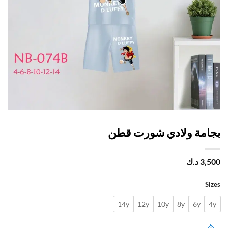
امة ولادي شورت قطن
3,
د.ك
Si
14y
12y
10y
8y
6y