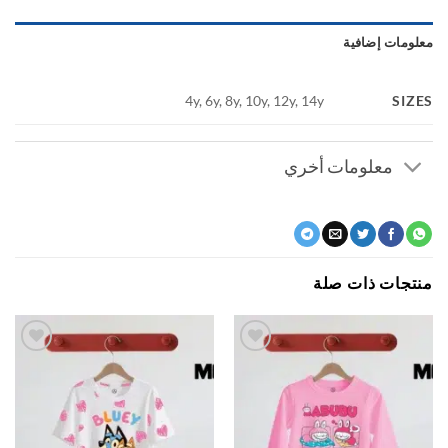
ومات إضافية
SI
4y, 6y, 8y, 10y, 12y, 14y
معلومات أخري
جات ذات صلة
اضف
اضف
الي
الي
المفضلة
المفضلة