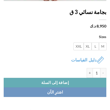
مة نسائي 3 ق
8,
د.ك
Si
XXL
XL
L
دليل القياسات
 بجامة نسائي 3 ق
إضافة إلى السلة
اشترِ الآن