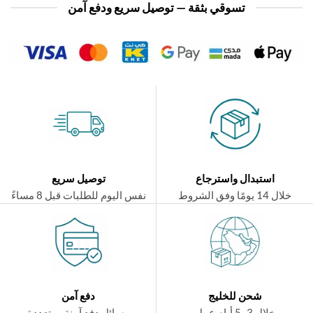
تسوقي بثقة — توصيل سريع ودفع آمن
استبدال واسترجاع
توصيل سريع
ال 14 يومًا وفق الشروط
نفس اليوم للطلبات قبل 8 مساءً
شحن للخليج
دفع آمن
خلال 3–5 أيام عمل
وسائل دفع آمنة ومتعددة